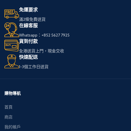
輕鬆選購心儀的免稅
輕鬆選購心儀的免稅
免運要求
煙。
煙。
滿2條免費送貨
在線客服
我們服務全港，送貨
我們服務全港，送貨
Whatsapp：+852 5627 7925
快速可靠，
快速可靠，
貨到付款
讓您享受高品質私
讓您享受高品質私
全港送貨上門，現金交收
煙。
煙。
快速配送
1-3個工作日送貨
多種品牌和款式供您
多種品牌和款式供您
選擇，
選擇，
下單簡便，接受現金
下單簡便，接受現金
購物導航
交收，貨到付款。
交收，貨到付款。
首頁
商店
我的帳戶