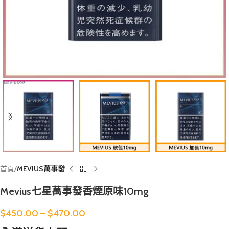
首頁
MEVIUS萬事發
Mevius七星萬事發香煙原味10mg
$
450.00
–
$
470.00