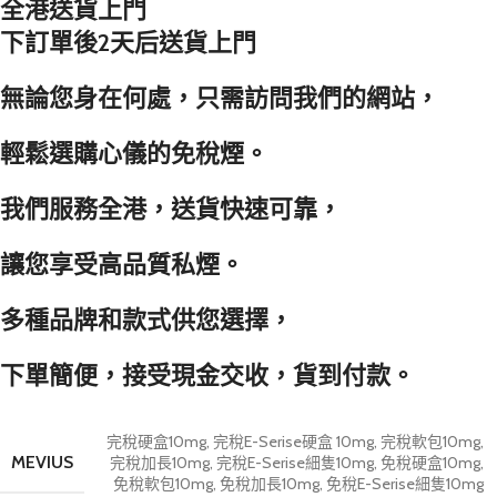
全港送貨上門
下訂單後2天后送貨上門
無論您身在何處，只需訪問我們的網站，
輕鬆選購心儀的免稅煙。
我們服務全港，送貨快速可靠，
讓您享受高品質私煙。
多種品牌和款式供您選擇，
下單簡便，接受現金交收，貨到付款。
完稅硬盒10mg
,
完稅E-Serise硬盒 10mg
,
完稅軟包10mg
,
MEVIUS
完稅加長10mg
,
完稅E-Serise細隻10mg
,
免稅硬盒10mg
,
免稅軟包10mg
,
免稅加長10mg
,
免稅E-Serise細隻10mg