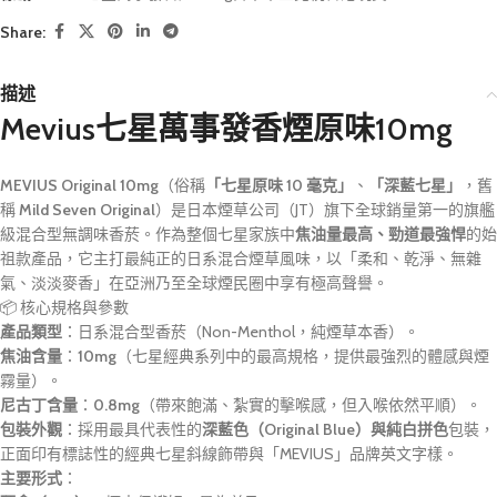
Share:
描述
Mevius七星萬事發香煙原味10mg
MEVIUS Original 10mg
（俗稱
「七星原味 10 毫克」
、
「深藍七星」
，舊
稱
Mild Seven Original
）是日本煙草公司（JT）旗下全球銷量第一的旗艦
級混合型無調味香菸。作為整個七星家族中
焦油量最高、勁道最強悍
的始
祖款產品，它主打最純正的日系混合煙草風味，以「柔和、乾淨、無雜
氣、淡淡麥香」在亞洲乃至全球煙民圈中享有極高聲譽。
📦 核心規格與參數
產品類型
：日系混合型香菸（Non-Menthol，純煙草本香）。
焦油含量
：
10mg
（七星經典系列中的最高規格，提供最強烈的體感與煙
霧量）。
尼古丁含量
：
0.8mg
（帶來飽滿、紮實的擊喉感，但入喉依然平順）。
包裝外觀
：採用最具代表性的
深藍色（Original Blue）與純白拼色
包裝，
正面印有標誌性的經典七星斜線飾帶與「MEVIUS」品牌英文字樣。
主要形式
：