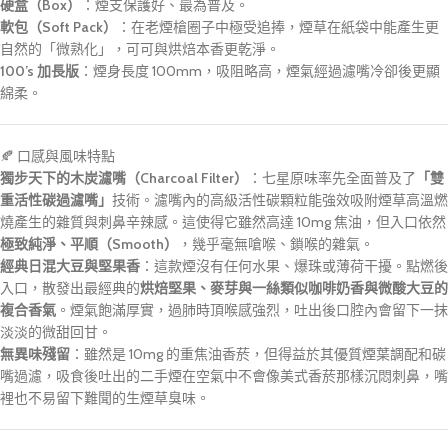
硬盒（Box）
：煙支保護好、最為普及。
軟包（Soft Pack）
：在老煙槍圈子中極受追捧，煙草在紙袋中能產生更
自然的「微熟化」，可可與烘焙本香更乾淨。
100’s 加長版
：煙身長度 100mm，吸阻略高，煙氣經過濾嘴冷卻後更顯
綿柔。
🍂 口感與風味特點
獨步天下的木炭濾嘴（Charcoal Filter）
：七星原味率先全面普及了
「雙
重活性碳過濾嘴」
技術。濾嘴內的高級活性碳顆粒能強效吸附煙草高溫燃
燒產生的雜質與刺鼻辛辣感。這使得它雖然高達 10mg 焦油，但入口依然
極致純淨、平順（Smooth）
，幾乎毫無嗆喉、鎖喉的雜氣。
經典日混大豆與堅果香
：這款煙沒有任何水果、爆珠或薄荷干擾。點燃後
入口，散發出最經典的
烘焙堅果、麥芽與一絲類似咖啡奶香與微酸大豆的
複合香氣
。煙氣飽滿厚實，過肺時頂喉感強烈，吐出後口腔內會留下一抹
淡淡的微甜回甘。
無異味殘留
：雖然是 10mg 的重焦油香菸，但得益於其優質煙葉調配和碳
嘴過濾，吸食後吐出的二手煙在空氣中不會像美式香菸那樣沉悶刺鼻，嘴
裡也不易留下難聞的生煙草臭味。