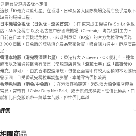
🛒 購買管道與各版本定價
這款「10毫克深藍七星」在香港、日韓及各大國際機場免稅店幾乎是永不
缺貨的鐵桿口糧：
日本機場免稅版（日免版 – 煙民首選）
：在
東京成田機場 Fa-So-La 免稅
店
、ANA 免稅店
以及
名古屋中部國際機場（Centrair）
均為絕對主力。
目前在日本主要機場免稅店，該系列單條（10盒）的官方免稅零售價為
3,900 日圓
。日免版的煙絲填充最為緊密紮實，吸食阻力適中，醇厚度最
足。
香港本地版（港完稅深藍七星）
：香港各大 7-Eleven、OK 便利店、連鎖
超市以及街邊報攤皆有販售（常規跟店員說
「深藍七星」或「萬事發10
毫克」
即可）。由於香港控煙法規，包裝正面需印有較大面積的本地健康
警示圖，且受香菸完稅稅率調整影響，本地零售價格較高。
香港免稅版（港免/中免版）
：在港澳客輪碼頭、港珠澳大橋免稅店極為
常見，常帶有「China Duty Not Paid」或專供港澳標識。性價比極高，口
感相比日免版略帶一絲草本苦感，但性價比卓越。
評價
相關商品