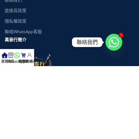
退換貨政策
隱私權政策
聯絡WhatsApp客服
1
萬泰行簡介
聯絡我們
首頁
商店
Whatsapp
購物車
我的帳戶
萬泰行成立於香港，是一家專注於香煙速遞服務的專業團隊，專門提供
IQOS加
熱煙系列/
免稅香煙及完稅香煙的香煙送貨服務。
我們致力於為客戶提供頂級質素的正牌香煙，涵蓋日本煙、IQOS加熱煙系列區
等多個來源的國際香煙品牌。
憑藉自家車隊和高效物流系統，我們確保每一次送貨都安全可靠，貨到付款，
讓客戶無後顧之憂。
公司秉持誠信可靠的經營理念，堅持貨真價實，絕不售賣假冒香煙產品，贏得
廣大客戶的信賴。
Copyright © 2026 萬泰行