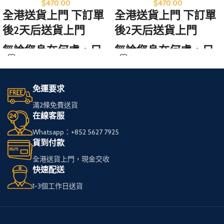
$
470.00
$
470.00
全港送貨上門 下訂單
全港送貨上門 下訂單
後2天后送貨上門
後2天后送貨上門
無論您身在何處，只
無論您身在何處，只
需訪問我們的網站，
需訪問我們的網站，
輕鬆選購心儀的免稅
輕鬆選購心儀的免稅
免運要求
煙。
煙。
滿2條免費送貨
在線客服
我們服務全港，送貨
我們服務全港，送貨
Whatsapp：+852 5627 7925
快速可靠，
快速可靠，
貨到付款
讓您享受高品質私
讓您享受高品質私
全港送貨上門，現金交收
煙。
煙。
快速配送
1-3個工作日送貨
多種品牌和款式供您
多種品牌和款式供您
選擇，
選擇，