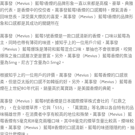
萬事發（Mevius ）藍莓1香煙的品牌形象一直以來都是高檔、豪華、典雅
的代表，是香煙中的佼佼者。萬事發藍莓1香煙的口感獨特，煙氣清香，
回味悠長，深受廣大煙民的喜愛。萬事發（Mevius ）藍莓1香煙的品牌形
象和口感都是其成功的關鍵所在
萬事發（Mevius ）藍莓5號香煙是一款口感清新的香煙，口味以藍莓為
主，同時也帶有薄荷的味道。據知乎上的一位用戶介紹，萬事發
（Mevius ）藍莓爆珠是薄荷和藍莓混合口味，單抽也不會很單調，咬開
爆珠之後口感層次更是豐富。另外，萬事發（Mevius ）藍莓香煙的焦油
量為5mg，尼古丁含量為0.5mg2。
根據知乎上的一位用戶的評價，萬事發（Mevius ）藍莓香煙的口感很
柔，但是亞太版的口感不如韓版的好。另外，萬事發（Mevius ）藍莓香
煙在上世紀80年代前，銷量高於萬寶路，是美國香煙的典範。
萬事發（Mevius ）藍莓8號香煙是日本國際煙草株式會社的「扛鼎之
作」，在全球煙草界，它與「555」、「萬寶路」等名牌以各自特有的品
味稱雄世界，在消費者中享有較高的地位和殊榮。萬事發（Mevius ）藍
莓香煙有5毫克和8毫克兩種口味，其中8毫克的煙草含量比較高，煙味較
重。萬事發（Mevius ）藍莓8香煙的口感清新，藍莓的味道隱隱約約，抽
完沒什麽煙味。