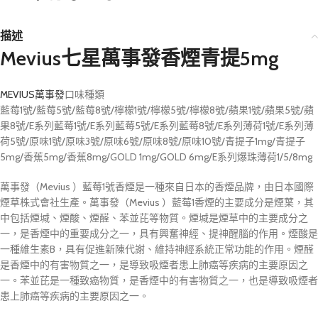
描述
Mevius七星萬事發香煙青提5mg
MEVIUS萬事發
口味種類
藍莓1號/藍莓5號/藍莓8號/檸檬1號/檸檬5號/檸檬8號/蘋果1號/蘋果5號/蘋
果8號/E系列藍莓1號/E系列藍莓5號/E系列藍莓8號/E系列薄荷1號/E系列薄
荷5號/原味1號/原味3號/原味6號/原味8號/原味10號/青提子1mg/青提子
5mg/香蕉5mg/香蕉8mg/GOLD 1mg/GOLD 6mg/E系列爆珠薄荷1/5/8mg
萬事發（Mevius ）藍莓1號香煙是一種來自日本的香煙品牌，由日本國際
煙草株式會社生產。萬事發（Mevius ）藍莓1香煙的主要成分是煙葉，其
中包括煙堿、煙酸、煙醛、苯並芘等物質。煙堿是煙草中的主要成分之
一，是香煙中的重要成分之一，具有興奮神經、提神醒腦的作用。煙酸是
一種維生素B，具有促進新陳代謝、維持神經系統正常功能的作用。煙醛
是香煙中的有害物質之一，是導致吸煙者患上肺癌等疾病的主要原因之
一。苯並芘是一種致癌物質，是香煙中的有害物質之一，也是導致吸煙者
患上肺癌等疾病的主要原因之一。