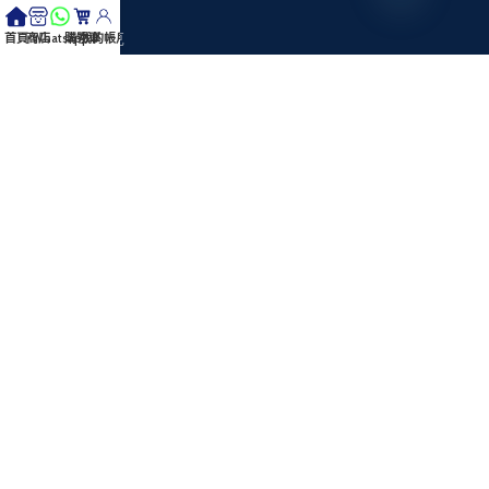
健牌KENT
Black Jack黑傑克
首頁
商店
Whatsapp
購物車
我的帳戶
客戶服務
關於我們
聯絡我們
退換貨政策
隱私權政策
聯絡WhatsApp客服
萬泰行簡介
萬泰行成立於香港，是一家專注於香煙速遞服務的專業團隊，專門提供
IQOS加
熱煙系列/
免稅香煙及完稅香煙的香煙送貨服務。
我們致力於為客戶提供頂級質素的正牌香煙，涵蓋日本煙、IQOS加熱煙系列區