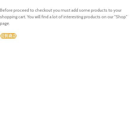
Before proceed to checkout you must add some products to your
shopping cart. You will find a lot of interesting products on our "Shop"
page.
回到商店