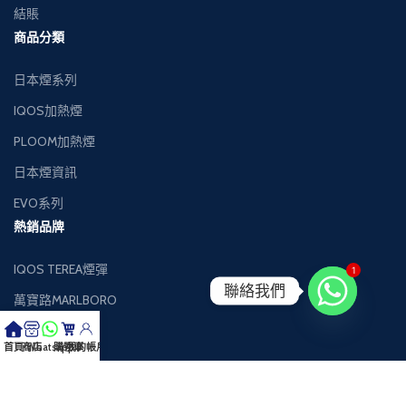
結賬
商品分類
日本煙系列
IQOS加熱煙
PLOOM加熱煙
日本煙資訊
EVO系列
熱銷品牌
IQOS TEREA煙彈
1
聯絡我們
萬寶路MARLBORO
萬事發MEVIUS
首頁
商店
Whatsapp
購物車
我的帳戶
健牌KENT
Black Jack黑傑克