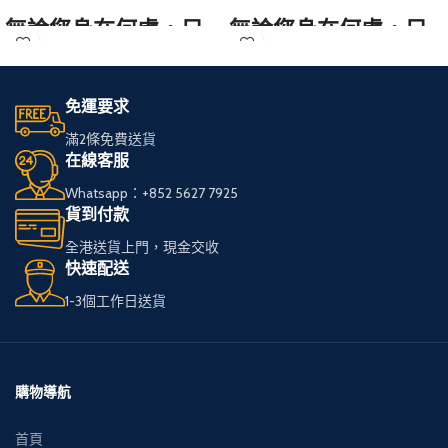
無論您身在何處，只
無論您身在何處，只
需訪問我們的網站，
需訪問我們的網站，
輕鬆選購心儀的免稅
輕鬆選購心儀的免稅
免運要求
煙。
煙。
滿2條免費送貨
在線客服
我們服務全港，送貨
我們服務全港，送貨
Whatsapp：+852 5627 7925
快速可靠，
快速可靠，
貨到付款
讓您享受高品質私
讓您享受高品質私
全港送貨上門，現金交收
煙。
煙。
快速配送
1-3個工作日送貨
多種品牌和款式供您
多種品牌和款式供您
選擇，
選擇，
下單簡便，接受現金
下單簡便，接受現金
購物導航
交收，貨到付款。
交收，貨到付款。
首頁