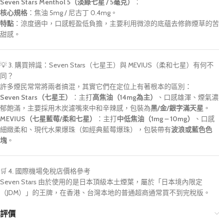
Seven Stars Menthol 5（淡綠七星 / 5毫克）
：
核心規格
：焦油 5mg / 尼古丁 0.4mg。
特點
：涼度適中，口感輕盈低負擔，主要利用微涼的底蘊去修飾煙草的苦
甜感。
💡 3. 購買辨識：Seven Stars（七星王）與 MEVIUS（柔和七星）有何不
同？
許多煙民常常將兩者搞混，其實它們在定位上有著根本的區別：
Seven Stars（七星王）
：主打
高焦油（14mg為主）
、口感雄渾、煙氣濃
郁飽滿，主要採用木炭濾嘴來中和辛辣感，包裝為
黑/金/銀字滿天星
。
MEVIUS（七星藍莓/柔和七星）
：主打
中低焦油（1mg – 10mg）
、口感
細緻柔和、現代水果爆珠（如經典藍莓爆珠），包裝帶有
波浪或藍色色
塊
。
🛒 4. 國際機場免稅店價格參考
Seven Stars 由於使用的是日本頂級本土煙葉，屬於「日本境內限定
（JDM）」的王牌，在香港、台灣本地的普通超商通常買不到完稅版。
評價