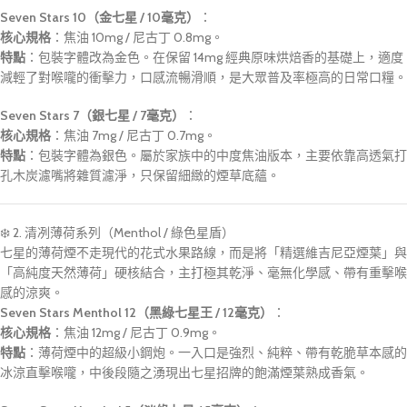
Seven Stars 10（金七星 / 10毫克）
：
核心規格
：焦油 10mg / 尼古丁 0.8mg。
特點
：包裝字體改為金色。在保留 14mg 經典原味烘焙香的基礎上，適度
減輕了對喉嚨的衝擊力，口感流暢滑順，是大眾普及率極高的日常口糧。
Seven Stars 7（銀七星 / 7毫克）
：
核心規格
：焦油 7mg / 尼古丁 0.7mg。
特點
：包裝字體為銀色。屬於家族中的中度焦油版本，主要依靠高透氣打
孔木炭濾嘴將雜質濾淨，只保留細緻的煙草底蘊。
❄️ 2. 清冽薄荷系列（Menthol / 綠色星盾）
七星的薄荷煙不走現代的花式水果路線，而是將「精選維吉尼亞煙葉」與
「高純度天然薄荷」硬核結合，主打極其乾淨、毫無化學感、帶有重擊喉
感的涼爽。
Seven Stars Menthol 12（黑綠七星王 / 12毫克）
：
核心規格
：焦油 12mg / 尼古丁 0.9mg。
特點
：薄荷煙中的超級小鋼炮。一入口是強烈、純粹、帶有乾脆草本感的
冰涼直擊喉嚨，中後段隨之湧現出七星招牌的飽滿煙葉熟成香氣。