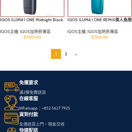
IQOS ILUMA I ONE Midnight Black
IQOS ILUMA I ONE REMIX美人魚限
午夜黑煙機香港
量版煙機香港
IQOS主機
,
IQOS加熱菸專區
IQOS主機
,
IQOS加熱菸專區
$
700.00
$
700.00
1
2
→
免運要求
滿2條免費送貨
在線客服
Whatsapp：+852 5627 7925
貨到付款
全港送貨上門，現金交收
快速配送