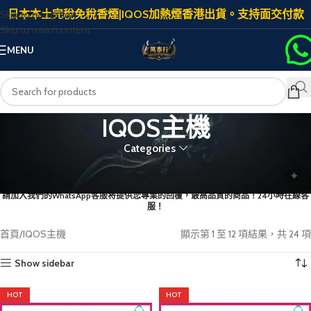
日本本土完稅免稅香煙|IQOS加熱煙香港出貨。支持面交付款
Skip to navigation
Skip to main content
MENU
IQOS主機
Categories
首次下單添加客服
請加入我們的WhatsApp客服将提供您專業的回覆，最高品質的商品！24小時在線客
服！
首頁
IQOS主機
顯示第 1 至 12 項結果，共 24 項
Show sidebar
HOT
HOT