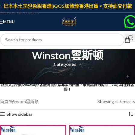
日本本土完稅免稅香煙|IQOS加熱煙香港出貨。支持面交付款
Skip to navigation
Skip to main content
MENU
Winston雲斯顿
Categories
首次下單添加客服
請加入我們的WhatsApp客服将提供您專業的回覆，最高品質的商品！24小時在線客
服！
首頁
Winston雲斯顿
Showing all 5 results
Show sidebar