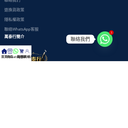
聯絡我們
退換貨政策
隱私權政策
聯絡WhatsApp客服
1
萬泰行簡介
聯絡我們
首頁
商店
Whatsapp
購物車
我的帳戶
萬泰行成立於香港，是一家專注於香煙速遞服務的專業團隊，專門提供
IQOS加
熱煙系列/
免稅香煙及完稅香煙的香煙送貨服務。
我們致力於為客戶提供頂級質素的正牌香煙，涵蓋日本煙、IQOS加熱煙系列區
等多個來源的國際香煙品牌。
憑藉自家車隊和高效物流系統，我們確保每一次送貨都安全可靠，貨到付款，
讓客戶無後顧之憂。
公司秉持誠信可靠的經營理念，堅持貨真價實，絕不售賣假冒香煙產品，贏得
廣大客戶的信賴。
Copyright © 2026 萬泰行