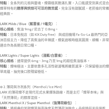
特點
：全系列的元祖與靈魂。煙霧極其飽滿扎實，入口能感受到美式混合
煙草特有的
醇厚與烘焙可可豆的微苦感
，完全沒有甜膩感，老菸槍的常備
經典款。
LARK Milds / Blue（藍雲雀 / 9毫克）
：
核心規格
：焦油 9mg / 尼古丁 0.8mg。
特點
：
日本免稅店（如 KIX Duty Free）
與
成田機場 Fa-So-La
最熱門的亞
洲百搭主力。降低了高焦油的辛辣感，煙氣過喉時極其圓潤、順暢，非常
適合作為長期日常口糧。
LARK Lights / Super Lights（淺藍/白雲雀）
：
核心規格
：通常提供 6mg、3mg 乃至 1mg 的超低焦油版本。
特點
：煙味極淡，主要依靠多孔活性碳濾嘴將雜質濾淨，只保留極淡的煙
草底蘊，抽完後口腔殘留極低。
❄️ 2. 薄荷與冷冽系列（Menthol / Ice Mint）
LARK 的薄荷煙不走現代花式水果爆珠路線，而是主打「煙草本味」與
「天然薄荷」的醇厚混搭。
LARK Menthol X / Super Menthol（強薄荷綠包）
：
特點
：將經典的苦甜煙草與高強度天然薄荷油融合。品吸時前半段是乾