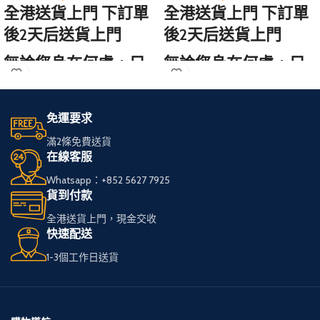
全港送貨上門 下訂單
全港送貨上門 下訂單
後2天后送貨上門
後2天后送貨上門
無論您身在何處，只
無論您身在何處，只
需訪問我們的網站，
需訪問我們的網站，
輕鬆選購心儀的免稅
輕鬆選購心儀的免稅
免運要求
煙。
煙。
滿2條免費送貨
在線客服
我們服務全港，送貨
我們服務全港，送貨
Whatsapp：+852 5627 7925
快速可靠，
快速可靠，
貨到付款
讓您享受高品質私
讓您享受高品質私
全港送貨上門，現金交收
煙。
煙。
快速配送
1-3個工作日送貨
多種品牌和款式供您
多種品牌和款式供您
選擇，
選擇，
下單簡便，接受現金
下單簡便，接受現金