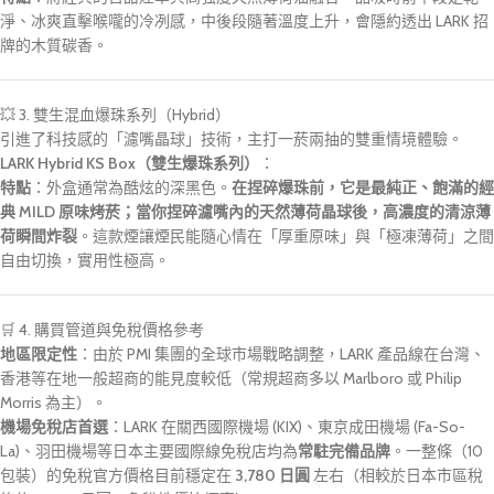
淨、冰爽直擊喉嚨的冷冽感，中後段隨著溫度上升，會隱約透出 LARK 招
牌的木質碳香。
💥 3. 雙生混血爆珠系列（Hybrid）
引進了科技感的「濾嘴晶球」技術，主打一菸兩抽的雙重情境體驗。
LARK Hybrid KS Box
（雙生爆珠系列）
：
特點
：外盒通常為酷炫的深黑色。
在捏碎爆珠前，它是最純正、飽滿的經
典 MILD 原味烤菸；當你捏碎濾嘴內的天然薄荷晶球後，高濃度的清涼薄
荷瞬間炸裂
。這款煙讓煙民能隨心情在「厚重原味」與「極凍薄荷」之間
自由切換，實用性極高。
🛒 4. 購買管道與免稅價格參考
地區限定性
：由於 PMI 集團的全球市場戰略調整，LARK 產品線在台灣、
香港等在地一般超商的能見度較低（常規超商多以 Marlboro 或 Philip
Morris 為主）。
機場免稅店首選
：LARK 在
關西國際機場 (KIX)
、
東京成田機場 (Fa-So-
La)
、羽田機場等日本主要國際線免稅店均為
常駐完備品牌
。一整條（10
包裝）的免稅官方價格目前穩定在
3,780 日圓
左右（相較於日本市區稅