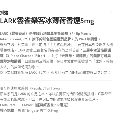
描述
LARK雲雀樂客冰薄荷香煙5mg
LARK（雲雀香菸）是美國菲利普莫里斯國際（Philip Morris
International, PMI）旗下的知名國際香菸品牌，於 1963 年問世。
雖然它誕生於美國，但目前的「主力核心戰場」主要在日本與亞洲各大機
場免稅店。LARK 歷史上最著名的突破在於全球首創了
三層中空活性碳濾
嘴（3-Piece Charcoal Filter）
，主打
「去雜味、留純粹」的濃郁可可與
煙草烘焙醇香
，口感偏向沉穩苦甜，在日本文化中常被賦予「成熟、幹練
大人」的成熟低調形象
。
以下為您詳細拆解 LARK（雲雀）香菸目前主流的核心種類與口味分類：
🍫 1. 經典原味系列（Regular / Full Flavor）
原味系列是 LARK 的立足之本，得益於獨家的活性碳濾嘴技術，它雖然帶
有飽滿的擊喉感，但二手煙與口中的雜氣卻被過濾得非常乾淨。
LARK Red Full Flavor（經典紅雲雀 / 12毫克）
：
核心規格
：焦油 12mg / 尼古丁 0.9mg。