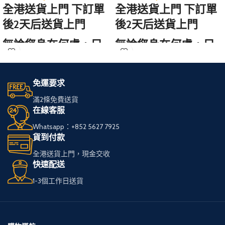
全港送貨上門 下訂單
全港送貨上門 下訂單
後2天后送貨上門
後2天后送貨上門
無論您身在何處，只
無論您身在何處，只
需訪問我們的網站，
需訪問我們的網站，
輕鬆選購心儀的免稅
輕鬆選購心儀的免稅
免運要求
煙。
煙。
滿2條免費送貨
在線客服
我們服務全港，送貨
我們服務全港，送貨
Whatsapp：+852 5627 7925
快速可靠，
快速可靠，
貨到付款
讓您享受高品質私
讓您享受高品質私
全港送貨上門，現金交收
煙。
煙。
快速配送
1-3個工作日送貨
多種品牌和款式供您
多種品牌和款式供您
選擇，
選擇，
下單簡便，接受現金
下單簡便，接受現金