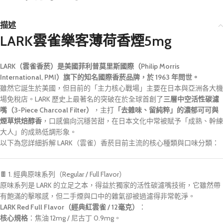
描述
LARK雲雀樂客薄荷香煙5mg
LARK（雲雀香菸）是美國菲利普莫里斯國際（Philip Morris
International, PMI）旗下的知名國際香菸品牌，於 1963 年問世。
雖然它誕生於美國，但目前的「主力核心戰場」主要在日本與亞洲各大機
場免稅店。LARK 歷史上最著名的突破在於全球首創了
三層中空活性碳濾
嘴（3-Piece Charcoal Filter）
，主打
「去雜味、留純粹」的濃郁可可與
煙草烘焙醇香
，口感偏向沉穩苦甜，在日本文化中常被賦予「成熟、幹練
大人」的成熟低調形象
。
以下為您詳細拆解 LARK（雲雀）香菸目前主流的核心種類與口味分類：
🍫 1. 經典原味系列（Regular / Full Flavor）
原味系列是 LARK 的立足之本，得益於獨家的活性碳濾嘴技術，它雖然帶
有飽滿的擊喉感，但二手煙與口中的雜氣卻被過濾得非常乾淨。
LARK Red Full Flavor（經典紅雲雀 / 12毫克）
：
核心規格
：焦油 12mg / 尼古丁 0.9mg。