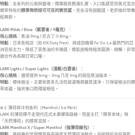
特點
：全系列的元祖與靈魂。煙霧極其飽滿扎實，入口能感受到美式混合
煙草特有的
醇厚與烘焙可可豆的微苦感
，完全沒有甜膩感，老菸槍的常備
經典款。
LARK Milds / Blue（藍雲雀 / 9毫克）
：
核心規格
：焦油 9mg / 尼古丁 0.8mg。
特點
：
日本免稅店（如 KIX Duty Free）
與
成田機場 Fa-So-La
最熱門的亞
洲百搭主力。降低了高焦油的辛辣感，煙氣過喉時極其圓潤、順暢，非常
適合作為長期日常口糧。
LARK Lights / Super Lights（淺藍/白雲雀）
：
核心規格
：通常提供 6mg、3mg 乃至 1mg 的超低焦油版本。
特點
：煙味極淡，主要依靠多孔活性碳濾嘴將雜質濾淨，只保留極淡的煙
草底蘊，抽完後口腔殘留極低。
❄️ 2. 薄荷與冷冽系列（Menthol / Ice Mint）
LARK 的薄荷煙不走現代花式水果爆珠路線，而是主打「煙草本味」與
「天然薄荷」的醇厚混搭。
LARK Menthol X / Super Menthol（強薄荷綠包）
：
特點
：將經典的苦甜煙草與高強度天然薄荷油融合。品吸時前半段是乾