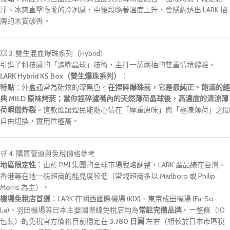
淨、冰爽直擊喉嚨的冷冽感，中後段隨著溫度上升，會隱約透出 LARK 招
牌的木質碳香。
💥 3. 雙生混血爆珠系列（Hybrid）
引進了科技感的「濾嘴晶球」技術，主打一菸兩抽的雙重情境體驗。
LARK Hybrid KS Box
（雙生爆珠系列）
：
特點
：外盒通常為酷炫的深黑色。
在捏碎爆珠前，它是最純正、飽滿的經
典 MILD 原味烤菸；當你捏碎濾嘴內的天然薄荷晶球後，高濃度的清涼薄
荷瞬間炸裂
。這款煙讓煙民能隨心情在「厚重原味」與「極凍薄荷」之間
自由切換，實用性極高。
🛒 4. 購買管道與免稅價格參考
地區限定性
：由於 PMI 集團的全球市場戰略調整，LARK 產品線在台灣、
香港等在地一般超商的能見度較低（常規超商多以 Marlboro 或 Philip
Morris 為主）。
機場免稅店首選
：LARK 在
關西國際機場 (KIX)
、
東京成田機場 (Fa-So-
La)
、羽田機場等日本主要國際線免稅店均為
常駐完備品牌
。一整條（10
包裝）的免稅官方價格目前穩定在
3,780 日圓
左右（相較於日本市區稅