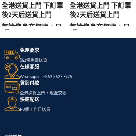
全港送貨上門 下訂單
全港送貨上門 下訂單
後2天后送貨上門
後2天后送貨上門
無論您身在何處，只
無論您身在何處，只
需訪問我們的網站，
需訪問我們的網站，
輕鬆選購心儀的免稅
輕鬆選購心儀的免稅
免運要求
煙。
煙。
滿2條免費送貨
在線客服
我們服務全港，送貨
我們服務全港，送貨
Whatsapp：+852 5627 7925
快速可靠，
快速可靠，
貨到付款
讓您享受高品質私
讓您享受高品質私
全港送貨上門，現金交收
煙。
煙。
快速配送
1-3個工作日送貨
多種品牌和款式供您
多種品牌和款式供您
選擇，
選擇，
下單簡便，接受現金
下單簡便，接受現金