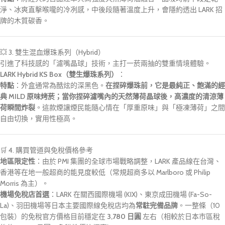
淨、冰爽直擊喉嚨的冷冽感，中後段隨著溫度上升，會隱約透出 LARK 招
牌的木質碳香。
💥 3. 雙生混血爆珠系列（Hybrid）
引進了科技感的「濾嘴晶球」技術，主打一菸兩抽的雙重情境體驗。
LARK Hybrid KS Box
（雙生爆珠系列）
：
特點
：外盒通常為酷炫的深黑色。
在捏碎爆珠前，它是最純正、飽滿的經
典 MILD 原味烤菸；當你捏碎濾嘴內的天然薄荷晶球後，高濃度的清涼薄
荷瞬間炸裂
。這款煙讓煙民能隨心情在「厚重原味」與「極凍薄荷」之間
自由切換，實用性極高。
🛒 4. 購買管道與免稅價格參考
地區限定性
：由於 PMI 集團的全球市場戰略調整，LARK 產品線在台灣、
香港等在地一般超商的能見度較低（常規超商多以 Marlboro 或 Philip
Morris 為主）。
機場免稅店首選
：LARK 在
關西國際機場 (KIX)
、
東京成田機場 (Fa-So-
La)
、羽田機場等日本主要國際線免稅店均為
常駐完備品牌
。一整條（10
包裝）的免稅官方價格目前穩定在
3,780 日圓
左右（相較於日本市區稅