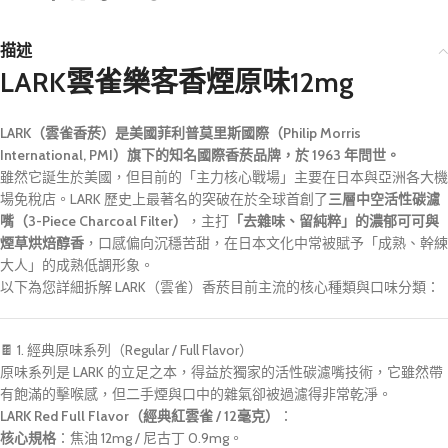
描述
LARK雲雀樂客香煙原味12mg
LARK（雲雀香菸）是美國菲利普莫里斯國際（Philip Morris
International, PMI）旗下的知名國際香菸品牌，於 1963 年問世。
雖然它誕生於美國，但目前的「主力核心戰場」主要在日本與亞洲各大機
場免稅店。LARK 歷史上最著名的突破在於全球首創了
三層中空活性碳濾
嘴（3-Piece Charcoal Filter）
，主打
「去雜味、留純粹」的濃郁可可與
煙草烘焙醇香
，口感偏向沉穩苦甜，在日本文化中常被賦予「成熟、幹練
大人」的成熟低調形象
。
以下為您詳細拆解 LARK（雲雀）香菸目前主流的核心種類與口味分類：
🍫 1. 經典原味系列（Regular / Full Flavor）
原味系列是 LARK 的立足之本，得益於獨家的活性碳濾嘴技術，它雖然帶
有飽滿的擊喉感，但二手煙與口中的雜氣卻被過濾得非常乾淨。
LARK Red Full Flavor（經典紅雲雀 / 12毫克）
：
核心規格
：焦油 12mg / 尼古丁 0.9mg。