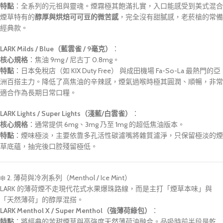
特點
：全系列的元祖與靈魂。煙霧極其飽滿扎實，入口能感受到美式混合
煙草特有的
醇厚與烘焙可可豆的微苦感
，完全沒有甜膩感，老菸槍的常備
經典款。
LARK Milds / Blue（藍雲雀 / 9毫克）
：
核心規格
：焦油 9mg / 尼古丁 0.8mg。
特點
：
日本免稅店（如 KIX Duty Free）
與
成田機場 Fa-So-La
最熱門的亞
洲百搭主力。降低了高焦油的辛辣感，煙氣過喉時極其圓潤、順暢，非常
適合作為長期日常口糧。
LARK Lights / Super Lights（淺藍/白雲雀）
：
核心規格
：通常提供 6mg、3mg 乃至 1mg 的超低焦油版本。
特點
：煙味極淡，主要依靠多孔活性碳濾嘴將雜質濾淨，只保留極淡的煙
草底蘊，抽完後口腔殘留極低。
❄️ 2. 薄荷與冷冽系列（Menthol / Ice Mint）
LARK 的薄荷煙不走現代花式水果爆珠路線，而是主打「煙草本味」與
「天然薄荷」的醇厚混搭。
LARK Menthol X / Super Menthol（強薄荷綠包）
：
特點
：將經典的苦甜煙草與高強度天然薄荷油融合。品吸時前半段是乾