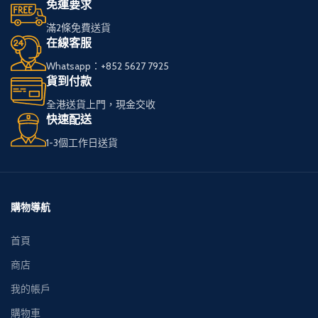
煙。
煙。
免運要求
滿2條免費送貨
我們服務全港，送貨
我們服務全港，送貨
在線客服
快速可靠，
快速可靠，
Whatsapp：+852 5627 7925
讓您享受高品質私
讓您享受高品質私
貨到付款
煙。
煙。
全港送貨上門，現金交收
快速配送
多種品牌和款式供您
多種品牌和款式供您
1-3個工作日送貨
選擇，
選擇，
下單簡便，接受現金
下單簡便，接受現金
交收，貨到付款。
交收，貨到付款。
購物導航
首頁
商店
我的帳戶
購物車