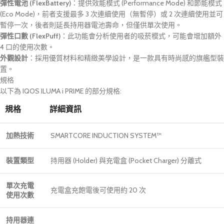
彈性電池 (FlexBattery)
：提供效能模式 (Performance Mode) 和節能模式
(Eco Mode)，前者支援最多 3 次連續使用（無暫停）或 2 次連續使用並可
暫停一次，後者則延長持用器電池壽命，但僅供單次使用。
彈性口數 (FlexPuff)
：此功能會分析使用者的吸菸模式，可能會增加額外
4 口的使用次數。
外觀設計
：採用優質材料和精緻美學設計，是一款具有時尚感的旗艦型裝
置。
規格
以下為 IQOS ILUMA i PRIME 的部分規格:
規格
詳細資訊
加熱技術
SMARTCORE INDUCTION SYSTEM™
裝置類型
持用器 (Holder) 與充電盒 (Pocket Charger) 分離式
單次充電
充電盒充飽電後可使用約 20 次
使用次數
持用器連