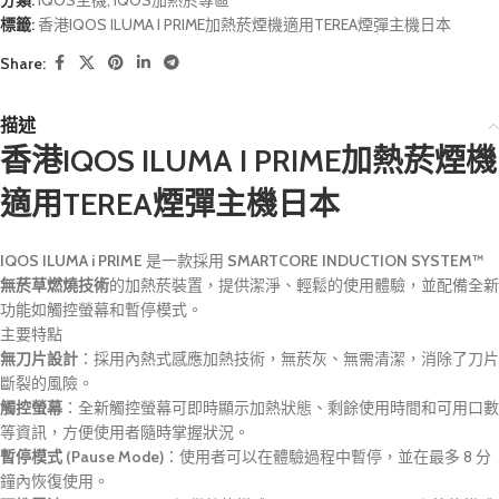
分類:
IQOS主機
,
IQOS加熱菸專區
標籤:
香港IQOS ILUMA I PRIME加熱菸煙機適用TEREA煙彈主機日本
Share:
描述
香港IQOS ILUMA I PRIME加熱菸煙機
適用TEREA煙彈主機日本
IQOS ILUMA i PRIME
是一款採用
SMARTCORE INDUCTION SYSTEM™
無菸草燃燒技術
的加熱菸裝置，提供潔淨、輕鬆的使用體驗，並配備全新
功能如觸控螢幕和暫停模式。
主要特點
無刀片設計
：採用內熱式感應加熱技術，無菸灰、無需清潔，消除了刀片
斷裂的風險。
觸控螢幕
：全新觸控螢幕可即時顯示加熱狀態、剩餘使用時間和可用口數
等資訊，方便使用者隨時掌握狀況。
暫停模式 (Pause Mode)
：使用者可以在體驗過程中暫停，並在最多 8 分
鐘內恢復使用。