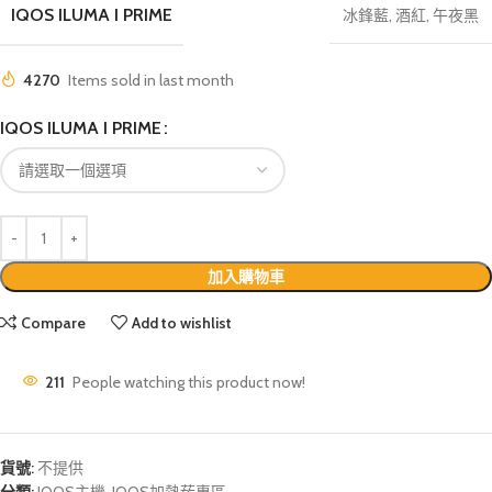
IQOS ILUMA I PRIME
冰鋒藍
,
酒紅
,
午夜黑
4270
Items sold in last month
IQOS ILUMA I PRIME
加入購物車
Compare
Add to wishlist
211
People watching this product now!
貨號:
不提供