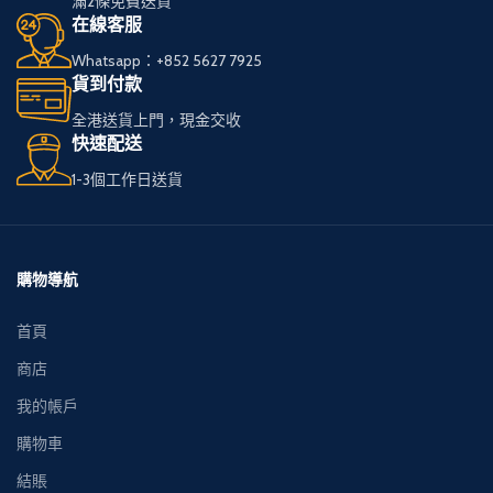
滿2條免費送貨
我們服務全港，送貨
我們服務全港，送貨
在線客服
快速可靠，
快速可靠，
Whatsapp：+852 5627 7925
讓您享受高品質私
讓您享受高品質私
貨到付款
煙。
煙。
全港送貨上門，現金交收
快速配送
多種品牌和款式供您
多種品牌和款式供您
1-3個工作日送貨
選擇，
選擇，
下單簡便，接受現金
下單簡便，接受現金
交收，貨到付款。
交收，貨到付款。
購物導航
首頁
商店
我的帳戶
購物車
結賬