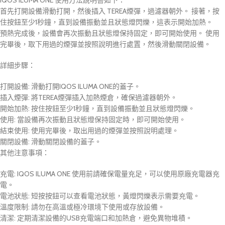
IQOS ILUMA ONE 使用方法說明書如下：
首先打開設備滑動打開，然後插入 TEREA煙彈，過濾器朝外。 接著，按
住按鈕至少1秒鐘，直到設備振動並且狀態燈閃爍，這表示開始加熱。
預熱完成後，設備會再次振動且狀態燈保持固定，即可開始使用。 使用
完畢後，取下用過的煙彈並按照說明進行處置，然後滑動關閉設備。
詳細步驟：
打開設備: 滑動打開IQOS ILUMA ONE的蓋子。
插入煙彈: 將TEREA煙彈插入加熱煙倉，確保過濾器朝外。
開始加熱: 按住按鈕至少1秒鐘，直到設備振動並且狀態燈閃爍。
使用: 當設備再次振動且狀態燈保持固定時，即可開始使用。
結束使用: 使用完畢後，取出用過的煙彈並按照說明處理。
關閉設備: 滑動關閉設備的蓋子。
其他注意事項：
充電: IQOS ILUMA ONE 使用前請確保電量充足，可以使用原廠充電器充
電。
電池狀態: 短按按鈕可以查看電池狀態，黃燈閃爍表示需要充電。
溫度限制: 請勿在高溫或極冷環境下使用或存放設備。
清潔: 定期清潔設備的USB充電端口和加熱倉，避免異物堆積。