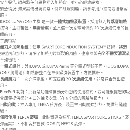
安全警告: 請勿將任何異物插入加熱倉，並小心輕放設備。
緊急情況: 如果設備出現異常，例如紅燈閃爍，請參考用戶指南或聯繫客
服。
IQOS ILUMA i ONE主機 是一款
一體式加熱菸裝置
，採用
無刀片感應加熱
技術，主打
輕便、無需清潔
，並具備一次充電可供約 20 次連續使用的長
續航力。
主要特點
無刀片加熱系統
：使用 SMARTCORE INDUCTION SYSTEM™ 技術，將菸
彈從內部加熱，消除了加熱刀片斷裂的風險，也意味著
完全不需要清潔
菸
草殘留物。
一體式設計
：與 ILUMA 或 ILUMA Prime 等分體式型號不同，IQOS ILUMA
i ONE 將電池和加熱器整合在單個緊湊裝置中，方便攜帶。
長續航力
：一次充滿電後，可支援
約 20 次連續使用
，非常適合外出使
用。
FlexPuff 功能
：此智慧功能會自動分析您的使用模式，並可能根據您的吸
食節奏提供額外 4 口的抽吸次數（在 6 分鐘的體驗時長內）。
自動啟動
：插入專用 TEREA 菸彈後，裝置會自動開始加熱，提供無縫體
驗。
僅限使用 TEREA 菸彈
：此裝置專為搭配 TEREA SMARTCORE STICKS™ 菸
彈而設計，不相容於舊款 IQOS 的 HEETS 菸彈。