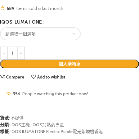
689
Items sold in last month
IQOS ILUMA I ONE
加入購物車
Compare
Add to wishlist
354
People watching this product now!
貨號:
不提供
分類:
IQOS主機
,
IQOS加熱菸專區
標籤:
IQOS ILUMA I ONE Electric Purple電光紫煙機香港