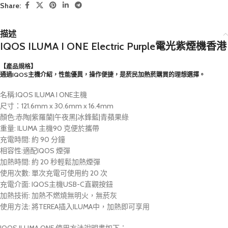
Share:
描述
IQOS ILUMA I ONE Electric Purple電光紫煙機香港
【產品規格】
通過IQOS主機介紹，性能優異，操作便捷，是菸民加熱菸購買的理想選擇。
名稱:IQOS ILUMA I ONE主機
尺寸：121.6mm x 30.6mm x 16.4mm
顏色:赤陶|紫羅蘭|午夜黑|冰鋒藍|青蘋果綠
重量: ILUMA 主機90 克便於攜帶
充電時間: 約 90 分鐘
相容性:適配IQOS 煙彈
加熱時間: 約 20 秒輕鬆加熱煙彈
使用次數: 單次充電可使用約 20 次
充電介面: IQOS主機USB-C直觀按鈕
加熱技術: 加熱不燃燒無明火，無菸灰
使用方法: 將TEREA插入ILUMA中，加熱即可享用