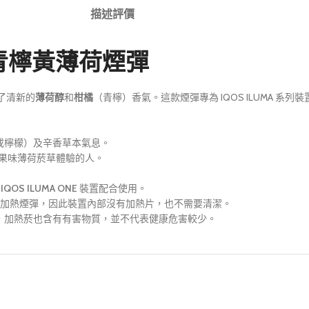
描述
評價
thol青檸黃薄荷煙彈
了清新的
薄荷醇
和
柑橘
（青檸）香氣。這款煙彈專為 IQOS ILUMA 系列
或檸檬）及辛香草本氣息。
水果味薄荷菸草體驗的人。
或
IQOS ILUMA ONE
裝置配合使用。
tem™ 技術，從內部加熱煙彈，因此裝置內部沒有加熱片，也不需要清潔。
樣，加熱菸也含有有害物質，並不代表健康危害較少。