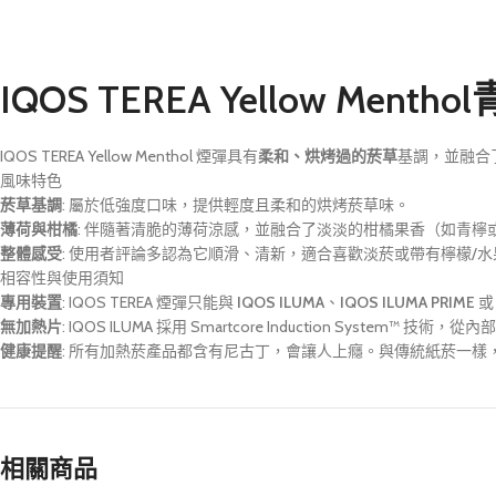
IQOS TEREA Yellow Men
IQOS TEREA Yellow Menthol 煙彈具有
柔和、烘烤過的菸草
基調，並融合
風味特色
菸草基調
: 屬於低強度口味，提供輕度且柔和的烘烤菸草味。
薄荷與柑橘
: 伴隨著清脆的薄荷涼感，並融合了淡淡的柑橘果香（如青檸
整體感受
: 使用者評論多認為它順滑、清新，適合喜歡淡菸或帶有檸檬/
相容性與使用須知
專用裝置
: IQOS TEREA 煙彈只能與
IQOS ILUMA
、
IQOS ILUMA PRIME
無加熱片
: IQOS ILUMA 採用 Smartcore Induction Sys
健康提醒
: 所有加熱菸產品都含有尼古丁，會讓人上癮。與傳統紙菸一
相關商品