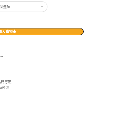
加入購物車
ow!
熱菸專區
黃薄荷煙彈