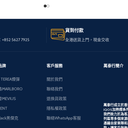
無論您身在何處，只需訪問
處，只需訪問
我們的網站，
輕鬆選購心儀的免稅煙。
的免稅煙。
貨到付款
我們服務全港，送貨快速可
，送貨快速可
+852 5627 7925
全港送貨上門，現金交收
靠，
讓您享受高品質私煙。
質私煙。
多種品牌和款式供您選擇，
式供您選擇，
品牌
客戶服務
萬泰行簡介
下單簡便，接受現金交收，
受現金交收，
 TEREA煙彈
關於我們
貨到付款。
MARLBORO
聯絡我們
MEVIUS
退換貨政策
萬泰行成立於香
ENT
隱私權政策
IQOS加熱煙系列
我們致力於為客
k Jack黑傑克
聯絡WhatsApp客服
列區等多個來源
憑藉自家車隊和
款，讓客戶無後