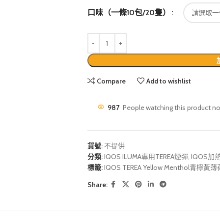
口味（一條10包/20隻）
Compare
Add to wishlist
987
People watching this product n
貨號:
不提供
分類:
IQOS ILUMA專用TEREA煙彈
,
IQOS加
標籤:
IQOS TEREA Yellow Menthol青檸
Share: