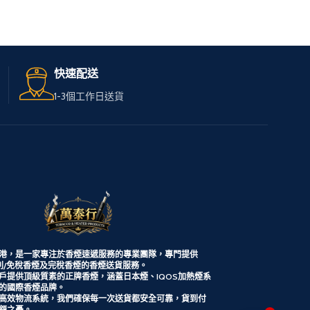
無論您身在何處，只需訪問
無論您身在
我們的網站，
我們的網站
輕鬆選購心儀的免稅煙。
輕鬆選購心
快速配送
我們服務全港，送貨快速可
我們服務全
1-3個工作日送貨
靠，
靠，
讓您享受高品質私煙。
讓您享受高
多種品牌和款式供您選擇，
多種品牌和
下單簡便，接受現金交收，
下單簡便，
貨到付款。
貨到付款。
港，是一家專注於香煙速遞服務的專業團隊，專門提供
/
免稅香煙及完稅香煙的香煙送貨服務。
戶提供頂級質素的正牌香煙，涵蓋日本煙、IQOS加熱煙系
的國際香煙品牌。
高效物流系統，我們確保每一次送貨都安全可靠，貨到付
1
顧之憂。