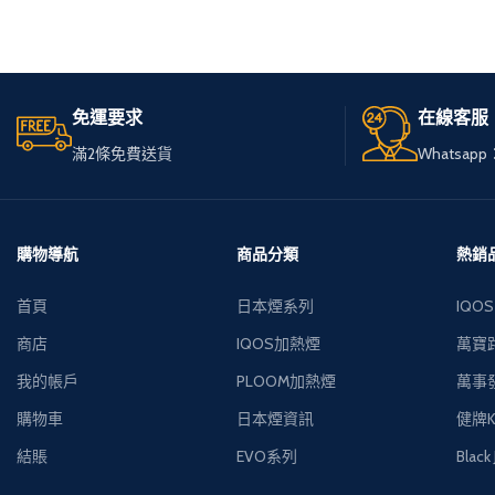
無論您身在何處，只需訪問
無論您身在何
我們的網站，
我們的網站，
輕鬆選購心儀的免稅煙。
輕鬆選購心儀
免運要求
在線客服
我們服務全港，送貨快速可
我們服務全港
滿2條免費送貨
Whatsapp：
靠，
靠，
讓您享受高品質私煙。
讓您享受高品
多種品牌和款式供您選擇，
多種品牌和款
購物導航
商品分類
熱銷
下單簡便，接受現金交收，
下單簡便，接
首頁
日本煙系列
IQOS
貨到付款。
貨到付款。
商店
IQOS加熱煙
萬寶路
我的帳戶
PLOOM加熱煙
萬事發
購物車
日本煙資訊
健牌K
結賬
EVO系列
Blac