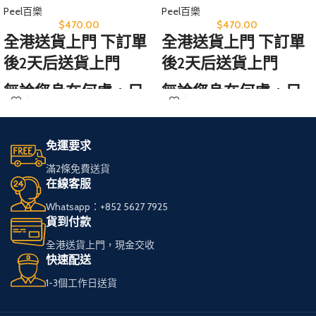
Peel百樂
Peel百樂
$
470.00
$
470.00
全港送貨上門 下訂單
全港送貨上門 下訂單
後2天后送貨上門
後2天后送貨上門
無論您身在何處，只
無論您身在何處，只
需訪問我們的網站，
需訪問我們的網站，
輕鬆選購心儀的免稅
輕鬆選購心儀的免稅
免運要求
煙。
煙。
滿2條免費送貨
在線客服
我們服務全港，送貨
我們服務全港，送貨
Whatsapp：+852 5627 7925
快速可靠，
快速可靠，
貨到付款
讓您享受高品質私
讓您享受高品質私
全港送貨上門，現金交收
煙。
煙。
快速配送
1-3個工作日送貨
多種品牌和款式供您
多種品牌和款式供您
選擇，
選擇，