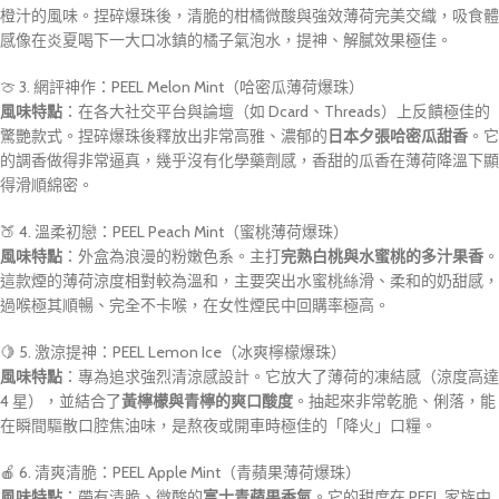
橙汁的風味。捏碎爆珠後，清脆的柑橘微酸與強效薄荷完美交織，吸食體
感像在炎夏喝下一大口冰鎮的橘子氣泡水，提神、解膩效果極佳。
🍈 3. 網評神作：PEEL Melon Mint（哈密瓜薄荷爆珠）
風味特點
：在各大社交平台與論壇（如 Dcard、Threads）上反饋極佳的
驚艷款式。捏碎爆珠後釋放出非常高雅、濃郁的
日本夕張哈密瓜甜香
。它
的調香做得非常逼真，幾乎沒有化學藥劑感，香甜的瓜香在薄荷降溫下顯
得滑順綿密。
🍑 4. 溫柔初戀：PEEL Peach Mint（蜜桃薄荷爆珠）
風味特點
：外盒為浪漫的粉嫩色系。主打
完熟白桃與水蜜桃的多汁果香
。
這款煙的薄荷涼度相對較為溫和，主要突出水蜜桃絲滑、柔和的奶甜感，
過喉極其順暢、完全不卡喉，在女性煙民中回購率極高。
🍋 5. 激涼提神：PEEL Lemon Ice（冰爽檸檬爆珠）
風味特點
：專為追求強烈清涼感設計。它放大了薄荷的凍結感（涼度高達
4 星），並結合了
黃檸檬與青檸的爽口酸度
。抽起來非常乾脆、俐落，能
在瞬間驅散口腔焦油味，是熬夜或開車時極佳的「降火」口糧。
🍎 6. 清爽清脆：PEEL Apple Mint（青蘋果薄荷爆珠）
風味特點
：帶有清脆、微酸的
富士青蘋果香氣
。它的甜度在 PEEL 家族中