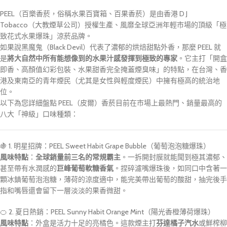
PEEL（百樂香菸，俗稱水果百寶箱、百果香菸）是由香港 D J
Tobacco（大教煙草公司）授權生產、風靡全球亞洲年輕市場的頂級「極
致花式水果爆珠」涼菸品牌。
如果說黑魔鬼（Black Devil）代表了濃郁的烘焙甜點外香，那麼 PEEL 就
是
將大自然中所有能想像到的水果汁感發揮到極致的專家
。它主打「開盒
即香、高顏值幻彩包裝、水果甜香完全掩蓋煙臭味」的特點，在台灣、香
港及東南亞的青年煙民（尤其是女性與輕度煙民）中擁有極高的統治地
位。
以下為您詳細盤點 PEEL（皮爾）香菸目前在市場上最熱門、銷量最高的
八大「神級」口味種類：
🍇 1. 明星招牌：PEEL Sweet Habit Grape Bubble（葡萄泡泡糖爆珠）
風味特點
：
全球銷量前三名的常規霸主
。一拆開封膜就能聞到極其濃郁、
甚至帶有水潤感的
巨峰葡萄軟糖香氣
。捏碎濾嘴爆珠後，如同口中含著一
顆冰鎮葡萄泡泡糖，薄荷的涼度適中，能完美帶出葡萄的酸甜，抽完後手
指和嘴唇還會留下一層淡淡的果香微甜。
🍊 2. 夏日熱銷：PEEL Sunny Habit Orange Mint（陽光香橙薄荷爆珠）
風味特點
：外盒是活力十足的亮橘色。這款煙主打
芬達橘子汽水
或鮮榨柳