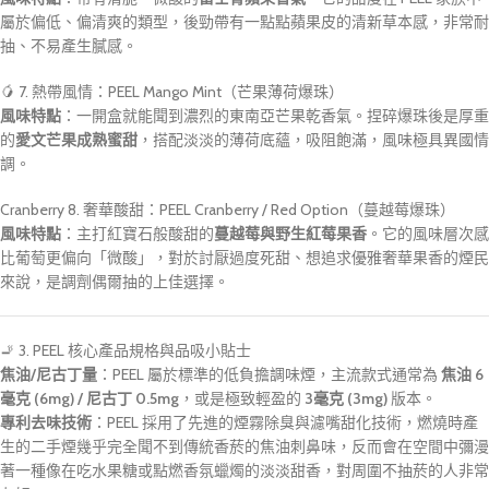
屬於偏低、偏清爽的類型，後勁帶有一點點蘋果皮的清新草本感，非常耐
抽、不易產生膩感。
🥭 7. 熱帶風情：PEEL Mango Mint（芒果薄荷爆珠）
風味特點
：一開盒就能聞到濃烈的東南亞芒果乾香氣。捏碎爆珠後是厚重
的
愛文芒果成熟蜜甜
，搭配淡淡的薄荷底蘊，吸阻飽滿，風味極具異國情
調。
Cranberry 8. 奢華酸甜：PEEL Cranberry / Red Option（蔓越莓爆珠）
風味特點
：主打紅寶石般酸甜的
蔓越莓與野生紅莓果香
。它的風味層次感
比葡萄更偏向「微酸」，對於討厭過度死甜、想追求優雅奢華果香的煙民
來說，是調劑偶爾抽的上佳選擇。
🚬 3. PEEL 核心產品規格與品吸小貼士
焦油/尼古丁量
：PEEL 屬於標準的低負擔調味煙，主流款式通常為
焦油 6
毫克 (6mg) / 尼古丁 0.5mg
，或是極致輕盈的
3毫克 (3mg)
版本。
專利去味技術
：PEEL 採用了先進的煙霧除臭與濾嘴甜化技術，燃燒時產
生的二手煙幾乎完全聞不到傳統香菸的焦油刺鼻味，反而會在空間中彌漫
著一種像在吃水果糖或點燃香氛蠟燭的淡淡甜香，對周圍不抽菸的人非常