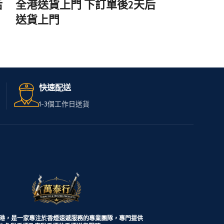
后
全港送貨上門 下訂單後2天后
全港送貨上
送貨上門
送貨上門
無論您身在何處，只需訪問
無論您身在
我們的網站，
我們的網站
輕鬆選購心儀的免稅煙。
輕鬆選購心
快速配送
我們服務全港，送貨快速可
我們服務全
1-3個工作日送貨
靠，
靠，
讓您享受高品質私煙。
讓您享受高
多種品牌和款式供您選擇，
多種品牌和
下單簡便，接受現金交收，
下單簡便，
貨到付款。
貨到付款。
港，是一家專注於香煙速遞服務的專業團隊，專門提供