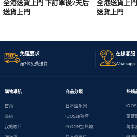
全港送貨上門 下訂單後2天后
全港送貨上門
送貨上門
送貨上門
無論您身在何處，只需訪問
無論您身在何
我們的網站，
我們的網站，
輕鬆選購心儀的免稅煙。
輕鬆選購心儀
免運要求
在線客服
我們服務全港，送貨快速可
我們服務全港
滿2條免費送貨
Whatsapp：
靠，
靠，
讓您享受高品質私煙。
讓您享受高品
多種品牌和款式供您選擇，
多種品牌和款
購物導航
商品分類
熱銷
下單簡便，接受現金交收，
下單簡便，接
首頁
日本煙系列
IQOS
貨到付款。
貨到付款。
商店
IQOS加熱煙
萬寶路
我的帳戶
PLOOM加熱煙
萬事發
購物車
日本煙資訊
健牌K