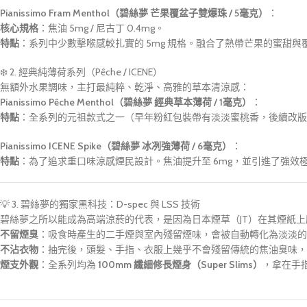
Pianissimo Fram Menthol（碧絲夢 芒果覆盆子雙爆珠 / 5毫克）
：
核心規格
：焦油 5mg / 尼古丁 0.4mg。
特點
：系列中少數擊喉感較扎實的 5mg 規格。融合了熱帶芒果的蜜甜
❄️ 2. 經典純薄荷系列（Pêche / ICENE）
無額外水果調味，主打最純粹、乾淨、高雅的草本清涼感：
Pianissimo Pêche Menthol（碧絲夢 經典草本薄荷 / 1毫克）
：
特點
：全系列的元祖款式之一（早年粉紅包裝帶有淡淡蜜桃香，後續改版
Pianissimo ICENE Spike（碧絲夢 冰冽強薄荷 / 6毫克）
：
特點
：為了追求重口味涼感煙民設計。焦油提升至 6mg，並引進了強
💡 3. 碧絲夢的獨家黑科技：D-spec 與 LSS 技術
碧絲夢之所以能成為高端涼菸的代表，是因為日本煙草（JT）在其煙紙
不留煙臭
：吸食時產生的二手煙與室內殘留煙味，會被自動轉化為淡淡的
不沾衣物
：抽完後，頭髮、手指、衣服上幾乎不會殘留傳統的焦油臭味，
煙支外觀
：全系列均為
100mm 纖細修長煙身（Super Slims）
，拿在手