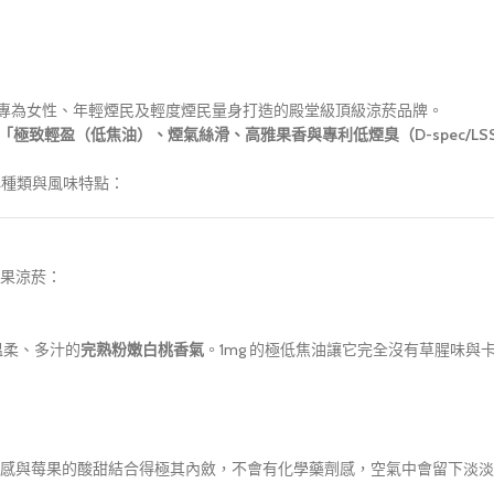
）旗下專為女性、年輕煙民及輕度煙民量身打造的殿堂級頂級涼菸品牌。
「極致輕盈（低焦油）、煙氣絲滑、高雅果香與專利低煙臭（D-spec/LS
核心種類與風味特點：
果涼菸：
溫柔、多汁的
完熟粉嫩白桃香氣
。1mg 的極低焦油讓它完全沒有草腥味
感與莓果的酸甜結合得極其內斂，不會有化學藥劑感，空氣中會留下淡淡