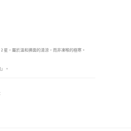
2 星，屬於溫和拂面的清涼，而非凍喉的極寒。
炮」。
：