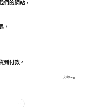
我們的網站，
靠，
貨到付款。
玫瑰1mg