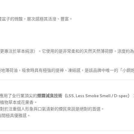
與覆盆子的微酸，層次感極其活潑、豐富。
更專注於草本純涼）。它使用的是非常柔和的天然天然薄荷醇，涼度約為 
效極地薄荷油，吸食時具有極強的提神、凍結感，是該品牌中唯一的「小鋼
上應用了全行業頂尖的
煙霧減臭技術（LSS, Less Smoke Smell / D-spec）
植物草本或花果香。
對於注重個人形象與口氣清新的煙民來說是絕對的首選。
指間極具優雅感。