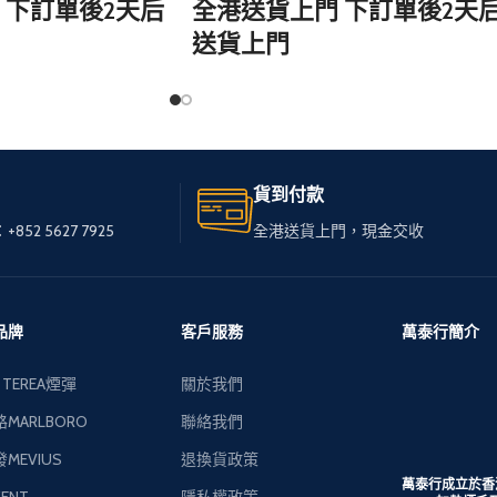
 下訂單後2天后
全港送貨上門 下訂單後2天
送貨上門
處，只需訪問
無論您身在何處，只需訪問
我們的網站，
的免稅煙。
輕鬆選購心儀的免稅煙。
貨到付款
，送貨快速可
我們服務全港，送貨快速可
+852 5627 7925
全港送貨上門，現金交收
靠，
質私煙。
讓您享受高品質私煙。
式供您選擇，
多種品牌和款式供您選擇，
品牌
客戶服務
萬泰行簡介
受現金交收，
下單簡便，接受現金交收，
 TEREA煙彈
關於我們
貨到付款。
MARLBORO
聯絡我們
MEVIUS
退換貨政策
萬泰行成立於香
ENT
隱私權政策