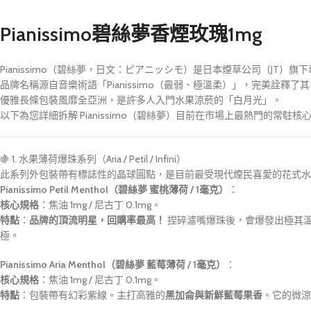
Pianissimo碧絲夢香煙玫瑰1mg
Pianissimo（碧絲夢，日文：ピアニッシモ）是日本煙草公司（JT
品牌名稱源自音樂術語「Pianissimo（最弱、極溫柔）」，完美詮釋了其
優雅長條包裝風靡全亞洲，是許多人入門水果涼菸的「白月光」。
以下為您詳細拆解 Pianissimo（碧絲夢）目前在市場上最熱門的常駐
🍇 1. 水果薄荷爆珠系列（Aria / Petil / Infini）
此系列外包裝帶有標誌性的晶球圓點，是目前最受現代煙民喜愛的花式水
Pianissimo Petil Menthol（碧絲夢 蜜桃薄荷 / 1毫克）
：
核心規格
：焦油 1mg / 尼古丁 0.1mg。
特點
：
品牌的頂流明星，回購率最高！
捏碎濾嘴爆珠後，會爆發出極其
極。
Pianissimo Aria Menthol（碧絲夢 藍莓薄荷 / 1毫克）
：
核心規格
：焦油 1mg / 尼古丁 0.1mg。
特點
：包裝帶有幻彩紫線。主打高雅的
黑加侖與新鮮藍莓果香
。它的微涼