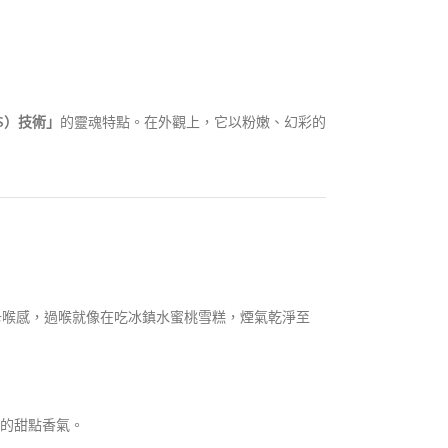
S）技術」
的靈魂特點。在外觀上，它以粉嫩、幻彩的
與卡喉感，過喉就像在吃冰鎮水蜜桃雪糕，煙氣乾淨至
的甜點香氣。