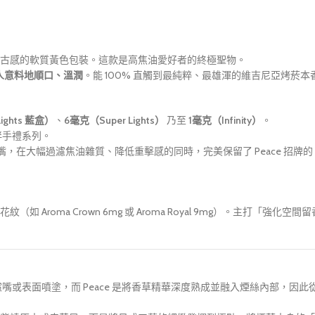
古感的軟質黃色包裝。這款是高焦油愛好者的終極聖物。
人意料地順口、溫潤
。能 100% 直觸到最純粹、最雄渾的維吉尼亞烤菸
ights 藍盒）
、
6毫克（Super Lights）
乃至
1毫克（Infinity）
。
伴手禮系列。
嘴，在大幅過濾焦油雜質、降低重擊感的同時，完美保留了 Peace 招
Aroma Crown 6mg 或 Aroma Royal 9mg）。主打「
嘴或表面噴塗，而 Peace 是將香草精華深度熟成並融入煙絲內部，因