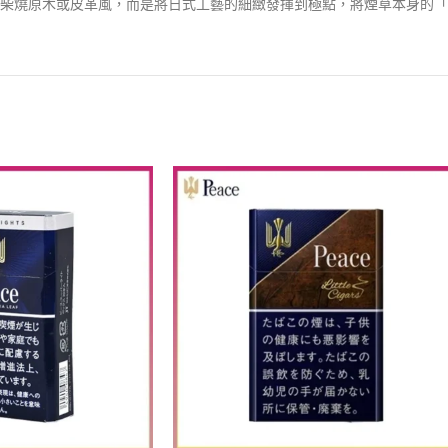
柴燒原木或皮革風，而是將日式工藝的細緻發揮到極點，將煙草本身的「