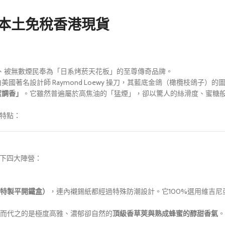
本本土免稅香港現貨
高端、被無數煙民奉為「日系烤菸天花板」的至尊傳奇品牌。
美國著名設計師 Raymond Loewy 操刀，其藍底金鴿（橄欖枝鴿子）的
蜜調香」
。它雖然普遍屬於高焦油的「猛煙」，卻以驚人的絲滑度、蜜糖
吸特點：
以下四大陣營：
特製平開鐵盒）
，連內襯錫紙都經過特殊防潮設計。它100%選用維吉
而代之的是極度高雅、濃郁卻自然的
頂級香草莢與熟成蜂蜜的醇甜香氣
。