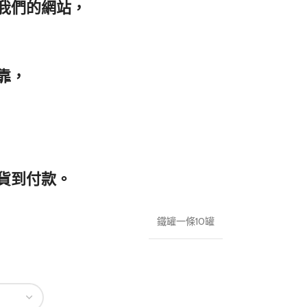
我們的網站，
靠，
貨到付款。
鐵罐一條10罐