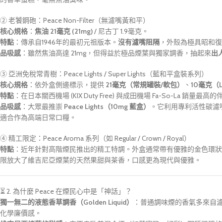
② 老饕鋼砲：Peace Non-Filter（無濾嘴黃和平）
核心規格
：
焦油 21毫克 (21mg)
/ 尼古丁 1.9毫克。
特點
：傳承自1946年的最初元祖版本。
沒有濾嘴阻隔
，外殼為極具昭和復
品吸感
：雖然焦油高達 21mg，但得益於極品煙葉與獨家調香，抽起來
出
③ 亞洲免稅常青樹：Peace Lights / Super Lights（藍和平盒裝系列）
核心規格
：依外盒側邊標示，提供
21毫克（常規罐裝/軟包）
、
10毫克（L
特點
：在日本關西機場 (KIX Duty Free)
與
成田機場 Fa-So-La
銷量最高的
品吸感
：大眾最推崇
Peace Lights（10mg 藍盒）
。它利用專利活性碳濾
適合作為高端日常口糧。
④ 精工限定：Peace Aroma 系列（如 Regular / Crown / Royal）
特點
：近年針對高階煙民推出的精工特調。外盒通常帶有優雅的金色環狀花紋（如 
限放大了維吉尼亞煙葉的天然果甜與茶香，口感更為現代與優雅。
⏳ 2. 為什麼 Peace 在煙民心中是「神話」？
獨一無二的液態香草調香（Golden Liquid）
：普通調味煙的香氣多來自濾
化學廉價感。