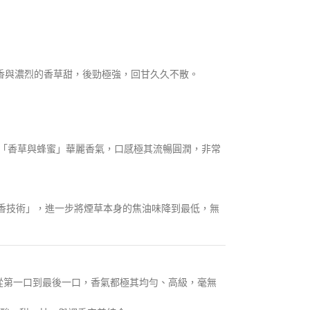
本香與濃烈的香草甜，後勁極強，回甘久久不散。
牌的「香草與蜂蜜」華麗香氣，口感極其流暢圓潤，非常
強化空間留香技術」，進一步將煙草本身的焦油味降到最低，無
此從第一口到最後一口，香氣都極其均勻、高級，毫無