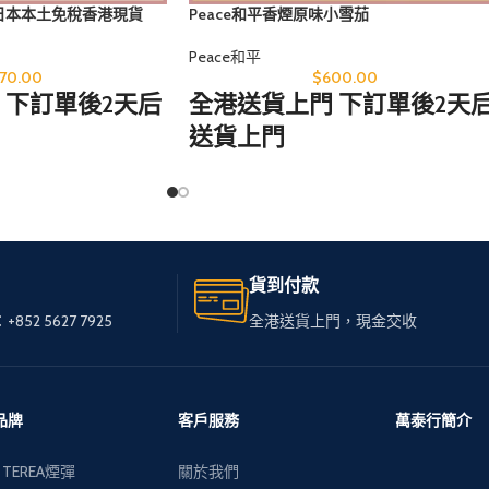
g日本本土免稅香港現貨
Peace和平香煙原味小雪茄
Peace和平
70.00
$
600.00
 下訂單後2天后
全港送貨上門 下訂單後2天
送貨上門
處，只需訪問
無論您身在何處，只需訪問
我們的網站，
的免稅煙。
輕鬆選購心儀的免稅煙。
貨到付款
，送貨快速可
我們服務全港，送貨快速可
+852 5627 7925
全港送貨上門，現金交收
靠，
質私煙。
讓您享受高品質私煙。
式供您選擇，
多種品牌和款式供您選擇，
品牌
客戶服務
萬泰行簡介
受現金交收，
下單簡便，接受現金交收，
 TEREA煙彈
關於我們