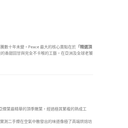
圖騰數十年未變。Peace 最大的核心賣點在於
「精選頂
般的香甜回甘與完全不卡喉的工藝，在亞洲及全球老饕
尼亞煙葉最精華的頂季嫩葉，經過極其繁複的熟成工
實測二手煙在空氣中散發出的味道像極了高端烘焙坊