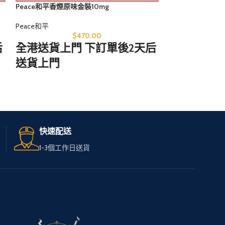
Peace和平香煙原味金裝10mg
Peace和平香煙
Peace和平
Peace和平
$
470.00
后
全港送貨上門 下訂單後2天后
全港送貨上
送貨上門
送貨上門
無論您身在何處，只需訪問
無論您身在
我們的網站，
我們的網站
輕鬆選購心儀的免稅煙。
輕鬆選購心
快速配送
我們服務全港，送貨快速可
我們服務全
1-3個工作日送貨
靠，
靠，
讓您享受高品質私煙。
讓您享受高
多種品牌和款式供您選擇，
多種品牌和
下單簡便，接受現金交收，
下單簡便，