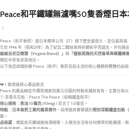
Peace和平鐵罐無濾嘴50隻香煙日
「
Peace（和平香菸）是日本煙草公司（JT）旗下歷史最悠久、定位最
它於 1946 年（昭和21年）為了紀念二戰結束與祈願和平而誕生，外包裝由
級維吉尼亞煙葉（Virginia Blend）」
與
「極致高雅的天然香草與華麗蜂
煙民中享有崇高地位。
以下為您詳細拆解 Peace（和平）香菸目前主流的核心種類與驚艷的品
👑 1. 殿堂級核心產品款式
Peace 的產品線從平價常規款到萬元日圓的特製收藏款皆有，主要分為
① 至尊天花板：Peace The Peace（俗稱鐵盒和平）
核心規格
：
焦油 10毫克 (10mg)
/ 尼古丁 1.0毫克。
特點
：
日本香菸工業的最高傑作
。採用極具奢華感的
密封深藍鐵盒包裝（
藝。
品吸感
：煙氣如天鵝絨般絲滑綿密，入喉完全沒有任何煙草的乾癢感，取
的香草蛋糕，毫無焦油臭味。