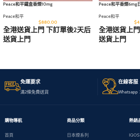
Peace和平鐵盒香煙10mg
Peace和平香煙6m
Peace和平
Peace和平
$
880.00
$
4
全港送貨上門 下訂單後2天后
全港送貨上門
送貨上門
送貨上門
無論您身在何處，只需訪問
無論您身在何
我們的網站，
我們的網站，
輕鬆選購心儀的免稅煙。
輕鬆選購心儀
免運要求
在線客服
我們服務全港，送貨快速可
我們服務全港
滿2條免費送貨
Whatsapp：
靠，
靠，
讓您享受高品質私煙。
讓您享受高品
多種品牌和款式供您選擇，
多種品牌和款
購物導航
商品分類
熱銷
下單簡便，接受現金交收，
下單簡便，接
首頁
日本煙系列
IQOS