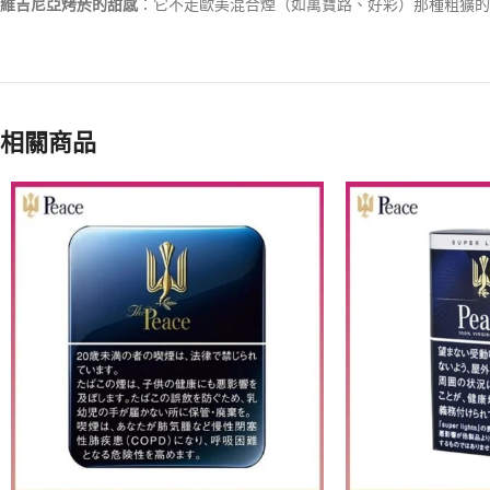
維吉尼亞烤菸的甜感
：它不走歐美混合煙（如萬寶路、好彩）那種粗獷的
相關商品