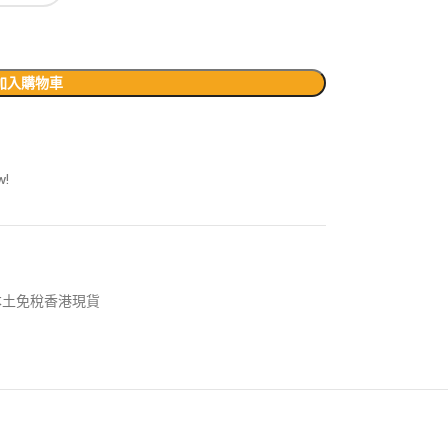
加入購物車
w!
本本土免稅香港現貨