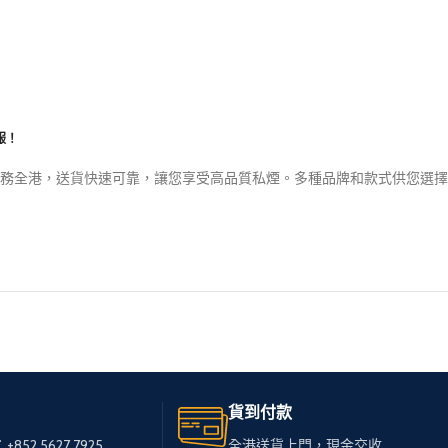
服！
務全港，送貨快速可靠，讓您享受高品質私煙。多種品牌和款式供您選擇
貨到付款
+852 5627 7925
全港送貨上門，現金交收