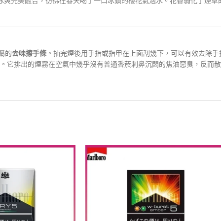
冰爽完美融合，彷彿在春天喝了一口冰鎮的櫻花氣泡水。花香弱化了煙草
專屬的
去味擦手條
。抽完煙後用手指或指甲在上面刮幾下，可以有效去除手
。它排出的煙霧在空氣中幾乎沒有普通香菸刺鼻沉悶的焦油惡臭，反而散