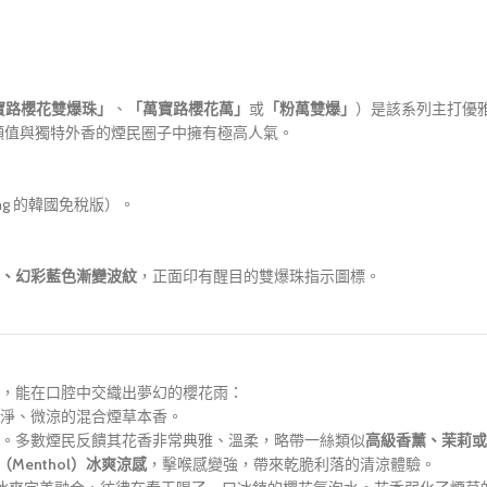
寶路櫻花雙爆珠」
、
「萬寶路櫻花萬」
或
「粉萬雙爆」
）是該系列主打優
顏值與獨特外香的煙民圈子中擁有極高人氣。
g 的韓國免稅版）。
、幻彩藍色漸變波紋
，正面印有醒目的雙爆珠指示圖標。
，能在口腔中交織出夢幻的櫻花雨：
淨、微涼的混合煙草本香。
。多數煙民反饋其花香非常典雅、溫柔，略帶一絲類似
高級香薰、茉莉或
Menthol）冰爽涼感
，擊喉感變強，帶來乾脆利落的清涼體驗。