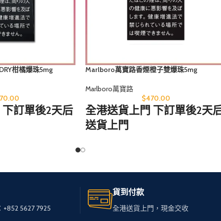
煙DRY柑橘爆珠5mg
Marlboro萬寶路香煙橙子雙爆珠5mg
Marlboro萬寶路
70.00
$
470.00
 下訂單後2天后
全港送貨上門 下訂單後2天
送貨上門
處，只需訪問
無論您身在何處，只需訪問
我們的網站，
的免稅煙。
輕鬆選購心儀的免稅煙。
貨到付款
，送貨快速可
我們服務全港，送貨快速可
+852 5627 7925
全港送貨上門，現金交收
靠，