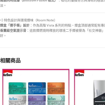
兩顆同時捏爆（Blossom Fusion 模式）
：櫻花的優雅芬芳與薄荷的極致
淡。
💨 特色設計與環境煙味（Room Note）
煙盒「擦手條」設計
：作為高階 Vista 系列的特點，煙盒頂部通常配有
香薰級空氣提示音
：這款煙燃燒時釋放的環境二手煙被譽為「社交神器」
好。
相關商品