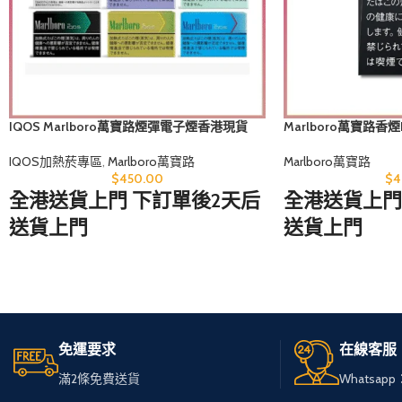
IQOS Marlboro萬寶路煙彈電子煙香港現貨
Marlboro萬寶路香
IQOS加熱菸專區
,
Marlboro萬寶路
Marlboro萬寶路
$
450.00
$
4
全港送貨上門 下訂單後2天后
全港送貨上門
送貨上門
送貨上門
無論您身在何處，只需訪問
無論您身在何
我們的網站，
我們的網站，
輕鬆選購心儀的免稅煙。
輕鬆選購心儀
免運要求
在線客服
我們服務全港，送貨快速可
我們服務全港
滿2條免費送貨
Whatsapp：
靠，
靠，