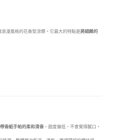
雅浪漫風格的花香型涼煙。它最大的特點是
將細緻的
帶香紙手帕的柔和清香
，甜度偏低，不會覺得膩口。