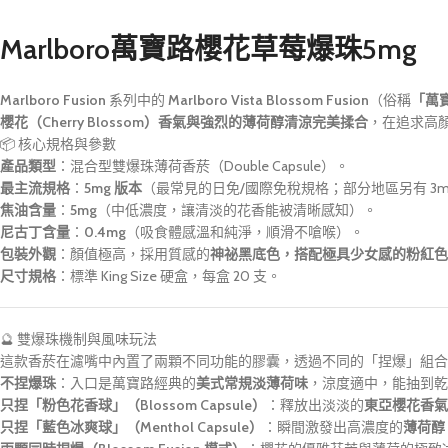
Marlboro萬寶路櫻花草莓爆珠5mg
Marlboro Fusion
系列中的
Marlboro Vista Blossom Fusion
（俗稱
「萬
櫻花（Cherry Blossom）香氣與強烈的薄荷醇清涼完美揉合
，在追求高
📦 核心規格與參數
產品類型
：混合型雙爆珠薄荷香菸（Double Capsule）。
最主流規格
：
5mg 版本
（最常見的日免/國際免稅規格；部分地區另有 3m
焦油含量
：
5mg
（中低濃度，讓清淡的花香能被清晰感知）。
尼古丁含量
：
0.4mg
（吸食體感溫和純淨，順滑不嗆喉）。
包裝外觀
：顏值極高，採用質感的
神祕黑底色，搭配極具少女感的粉紅色
尺寸規格
：標準 King Size 硬盒，每盒 20 支。
🔮 雙爆珠機制與風味玩法
這款香菸在濾嘴中內置了兩顆不同功能的膠囊，透過不同的「捏爆」組合
不捏爆珠
：入口是萬寶路經典的
美式常規淡薄荷味
，涼度適中，能抽到乾
只捏「粉色花香球」（Blossom Capsule）
：釋放出淡淡的
東亞櫻花香氣
只捏「藍色冰爽球」（Menthol Capsule）
：瞬間激發出高濃度的
薄荷醇（