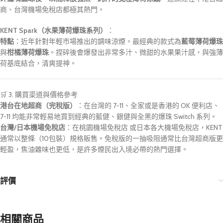
商、台灣機場免稅店都極其熱門。
KENT Spark（水果薄荷爆珠系列）
：
特點
：近年針對年輕市場推出的調味涼煙。最經典的款式為
藍莓薄荷爆珠
與
柑橘薄荷爆珠
。捏碎後會爆發出非常多汁、微甜的水果果汁感，與強薄
荷基底結合，清爽提神。
🛒 3. 購買渠道與價格參考
港台在地超商（完稅版）
：在台灣的 7-11、全家或是香港的 OK 便利店、
7-11 均能非常輕易地買到經典的藍健、銀健與全黑的爆珠 Switch 系列。
台灣/日本機場免稅店
：在桃園機場免稅店
或日本各大機場免稅店
，KENT
通常以整條（10包裝）規格販售。免稅版的一抽吸阻通常比台灣超商版更
輕盈，焦油雜味也更低，是許多煙民出入境必帶的熱門選擇。
評價
相關商品