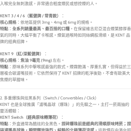
入喉完全無刺激感，非常適合輕度煙民或想控煙的人。
KENT 3 / 4 / 6（藍健牌 / 常青款）
：
核心規格
：依地區提供 3mg、4mg 或 6mg 的規格。
特點
：
全系列銷量最高、最百搭的口糧
。在保留維吉尼亞混合煙葉醇厚香
氣的同時，大幅平衡了卡喉感。煙氣過喉時如同絲綢般滑順，是 KENT 品
牌的經典招牌。
KENT 9（紅/深藍健牌）
：
核心規格
：
焦油 9毫克 (9mg)
左右。
特點
：原味系列中擊喉感最強的款式。煙霧飽滿、厚重扎實，但得益於三
層複合碳濾嘴技術，它依然保持了 KENT 招牌的乾淨後勁，不會有歐美大
焦煙的草腥味。
2. 多重爆珠與炫黑系列（Switch / Convertibles / Click）
KENT 也是全球推廣「濾嘴晶球（爆珠）」的先驅之一，主打一菸兩抽的
靈活體驗：
KENT Switch（經典原味轉薄荷）
：
特點
：外盒通常為酷炫的全黑色。
捏碎爆珠前是經典的滑順原味烤菸；捏
碎濾嘴晶球後，瞬間釋放強烈、純粹的北極薄荷涼感
。這款煙在中港台超