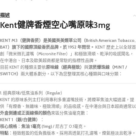
描述
Kent健牌香煙空心嘴原味3mg
KENT M3（健牌香菸）是美國英美煙草公司（British American Tobacco,
BAT）旗下的國際頂級香菸品牌，於 1952 年問世。
KENT 歷史上以全球首
創「微米微孔濾嘴（Micronite Filter）」和極致滑順、乾淨的吸感聞名，
在中港台、日本及歐美超商都是常駐的指標性品牌。
目前 KENT 的種類主要依
原味線（經典極致）
與
涼菸爆珠線（MINT /
SWITCH）
兩大體系劃分，以下為您整理其核心種類與口味分類：
1. 經典原味/低焦油系列（Regular）
KENT 的原味系列主打利用專利多重濾嘴技術，將煙草焦油大幅過濾，提
供「有煙香、無雜味、極致滑順」的品吸感。在中港台與日本超商通常以
外盒側邊或正面線條的顏色
來區分焦油毫克數：
KENT 1（銀/白健牌）
：
核心規格
：
焦油 1毫克 (1mg)
/ 尼古丁 0.1毫克。
特點
：極致輕盈的低負擔版本。採用高透氣打孔濾嘴，煙氣極淡且乾淨，