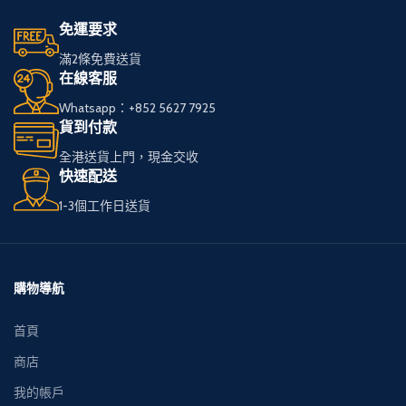
輕鬆選購心儀的免稅
輕鬆選購心儀的免稅
免運要求
煙。
煙。
滿2條免費送貨
在線客服
我們服務全港，送貨
我們服務全港，送貨
Whatsapp：+852 5627 7925
快速可靠，
快速可靠，
貨到付款
讓您享受高品質私
讓您享受高品質私
全港送貨上門，現金交收
煙。
煙。
快速配送
1-3個工作日送貨
多種品牌和款式供您
多種品牌和款式供您
選擇，
選擇，
下單簡便，接受現金
下單簡便，接受現金
購物導航
交收，貨到付款。
交收，貨到付款。
首頁
商店
我的帳戶