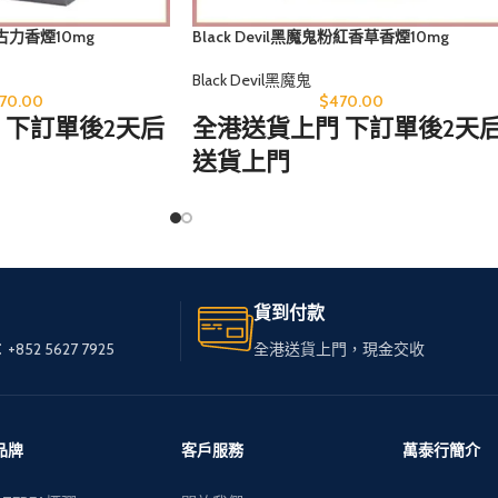
朱古力香煙10mg
Black Devil黑魔鬼粉紅香草香煙10mg
Black Devil黑魔鬼
70.00
$
470.00
 下訂單後2天后
全港送貨上門 下訂單後2天
送貨上門
處，只需訪問
無論您身在何處，只需訪問
我們的網站，
的免稅煙。
輕鬆選購心儀的免稅煙。
貨到付款
，送貨快速可
我們服務全港，送貨快速可
+852 5627 7925
全港送貨上門，現金交收
靠，
質私煙。
讓您享受高品質私煙。
式供您選擇，
多種品牌和款式供您選擇，
品牌
客戶服務
萬泰行簡介
受現金交收，
下單簡便，接受現金交收，