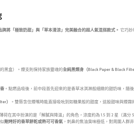
g
草、綠魔鬼）是該品牌將「極致奶甜」與「草本清涼」完美融合的超人氣混搭款式。
它巧妙
的黑盒）。煙支則保持家族靈魂的
全純黑煙身（Black Paper & Black Filt
香
。點燃品吸後，前中段首先迎來的是香草冰淇淋般細緻的甜奶味，隨後
lter）
。雙唇含住煙嘴時能直接吸吮到如糖果般的甜度，這股甜味與煙霧的微
薄荷在其中扮演的是「解膩與降溫」的角色，涼度約為 1.5 到 2 星（滿分
似
剛烤好的香草餅乾或熱可可香氣
，刺鼻的焦油臭味極低，對周圍人群非