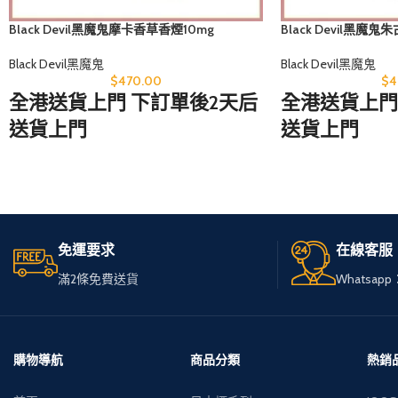
Black Devil黑魔鬼摩卡香草香煙10mg
Black Devil黑魔鬼
Black Devil黑魔鬼
Black Devil黑魔鬼
$
470.00
$
4
全港送貨上門 下訂單後2天后
全港送貨上門
送貨上門
送貨上門
無論您身在何處，只需訪問
無論您身在何
我們的網站，
我們的網站，
輕鬆選購心儀的免稅煙。
輕鬆選購心儀
免運要求
在線客服
我們服務全港，送貨快速可
我們服務全港
滿2條免費送貨
Whatsapp：
靠，
靠，
讓您享受高品質私煙。
讓您享受高品
多種品牌和款式供您選擇，
多種品牌和款
購物導航
商品分類
熱銷
下單簡便，接受現金交收，
下單簡便，接