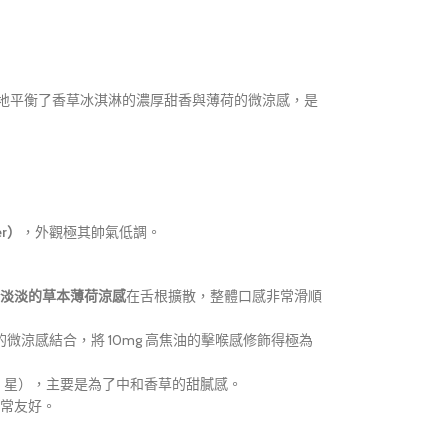
地平衡了香草冰淇淋的濃厚甜香與薄荷的微涼感，是
er）
，外觀極其帥氣低調。
淡淡的草本薄荷涼感
在舌根擴散，整體口感非常滑順
涼感結合，將 10mg 高焦油的擊喉感修飾得極為
 5 星），主要是為了中和香草的甜膩感。
常友好。