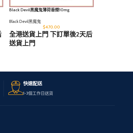
Black Devil黑魔鬼薄荷香煙10mg
Black Devil
Black Devil黑魔鬼
Black Devil黑魔鬼
$
470.00
后
全港送貨上門 下訂單後2天后
全港送貨上
送貨上門
送貨上門
無論您身在何處，只需訪問
無論您身在
我們的網站，
我們的網站
輕鬆選購心儀的免稅煙。
輕鬆選購心
快速配送
我們服務全港，送貨快速可
我們服務全
1-3個工作日送貨
靠，
靠，
讓您享受高品質私煙。
讓您享受高
多種品牌和款式供您選擇，
多種品牌和
下單簡便，接受現金交收，
下單簡便，