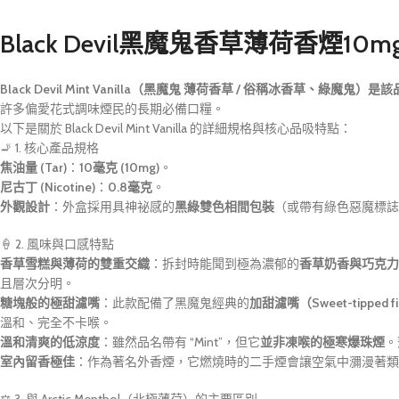
Black Devil黑魔鬼香草薄荷香煙10m
Black Devil Mint Vanilla（黑魔鬼 薄荷香草 / 俗稱冰香
許多偏愛花式調味煙民的長期必備口糧。
以下是關於 Black Devil Mint Vanilla 的詳細規格與核心品吸特點：
🚬 1. 核心產品規格
焦油量 (Tar)
：
10毫克 (10mg)
。
尼古丁 (Nicotine)
：
0.8毫克
。
外觀設計
：外盒採用具神祕感的
黑綠雙色相間包裝
（或帶有綠色惡魔標誌
🍦 2. 風味與口感特點
香草雪糕與薄荷的雙重交織
：拆封時能聞到極為濃郁的
香草奶香與巧克力
且層次分明。
糖塊般的極甜濾嘴
：此款配備了黑魔鬼經典的
加甜濾嘴（Sweet-tipped fi
溫和、完全不卡喉。
溫和清爽的低涼度
：雖然品名帶有 “Mint”，但它
並非凍喉的極寒爆珠煙
。
室內留香極佳
：作為著名外香煙，它燃燒時的二手煙會讓空氣中瀰漫著類