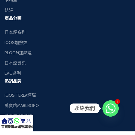
購物車
結賬
商品分類
日本煙系列
IQOS加熱煙
PLOOM加熱煙
日本煙資訊
EVO系列
熱銷品牌
IQOS TEREA煙彈
1
萬寶路MARLBORO
聯絡我們
萬事發MEVIUS
健牌KENT
首頁
商店
Whatsapp
購物車
我的帳戶