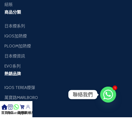
結賬
商品分類
日本煙系列
IQOS加熱煙
PLOOM加熱煙
日本煙資訊
EVO系列
熱銷品牌
IQOS TEREA煙彈
1
聯絡我們
萬寶路MARLBORO
萬事發MEVIUS
首頁
商店
Whatsapp
購物車
我的帳戶
健牌KENT
Black Jack黑傑克