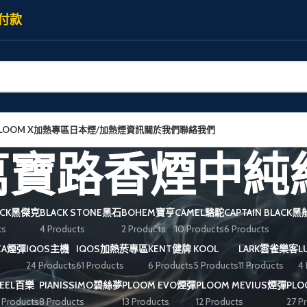
付款
LOOM X加熱專區
日本煙/加熱煙資訊
關於我們
聯絡我們
ro萬寶路香煙中純
JACK黑傑克
BLACK STONE黑石
BOHEM寶亨
CAMEL駱駝
CAPTAIN BLACK
ts
4 Products
2 Products
10 Products
6 Products
REA煙彈
IQOS主機
IQOS加熱菸專區
KENT健牌
KOOL
LARK雲雀樂客
L
24 Products
61 Products
6 Products
5 Products
11 Products
4
PEEL百樂
PIANISSIMO碧絲夢
PLOOM EVO煙彈
PLOOM MEVIUS煙彈
PL
 Products
8 Products
13 Products
12 Products
27 P