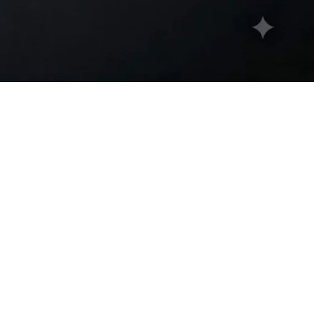
w
9
12
18
24