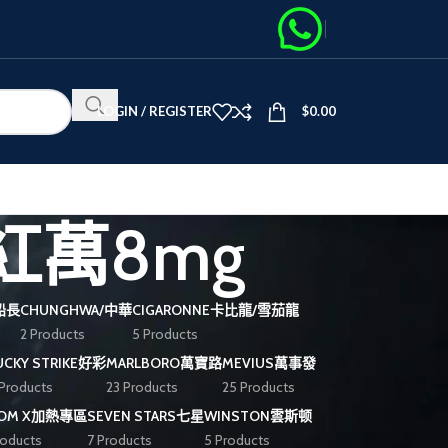
LOGIN / REGISTER
$
0.00
紅萬8mg
黑船長
CHUNGHWA/中華
CIGARONNE卡比龍/雪茄龍
2 Products
5 Products
UCKY STRIKE好彩
MARLBORO萬寶路
MEVIUS萬事發
 Products
23 Products
25 Products
OOM X加熱專區
SEVEN STARS七星
WINSTON雲斯顿
roducts
7 Products
5 Products