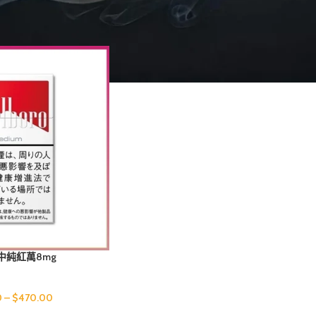
rlboro萬寶路香煙中純紅萬8mg”
Sho
煙中純紅萬8mg
0
–
$
470.00