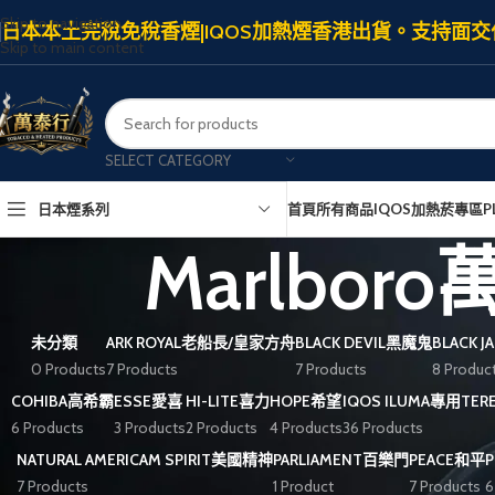
Skip to navigation
日本本土完稅免稅香煙|IQOS加熱煙香港出貨。支持面交
Skip to main content
SELECT CATEGORY
日本煙系列
首頁
所有商品
IQOS加熱菸專區
P
Marlbo
未分類
ARK ROYAL老船長/皇家方舟
BLACK DEVIL黑魔鬼
BLACK 
0 Products
7 Products
7 Products
8 Produc
COHIBA高希霸
ESSE愛喜
HI-LITE喜力
HOPE希望
IQOS ILUMA專用TE
6 Products
3 Products
2 Products
4 Products
36 Products
NATURAL AMERICAM SPIRIT美國精神
PARLIAMENT百樂門
PEACE和平
7 Products
1 Product
7 Products
6