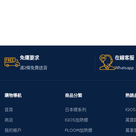
免運要求
在線客服
滿2條免費送貨
Whatsapp：
購物導航
商品分類
熱銷
首頁
日本煙系列
IQOS
商店
IQOS加熱煙
萬寶路
我的帳戶
PLOOM加熱煙
萬事發