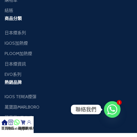
結賬
商品分類
日本煙系列
IQOS加熱煙
PLOOM加熱煙
日本煙資訊
EVO系列
熱銷品牌
IQOS TEREA煙彈
1
萬寶路MARLBORO
聯絡我們
萬事發MEVIUS
健牌KENT
首頁
商店
Whatsapp
購物車
我的帳戶