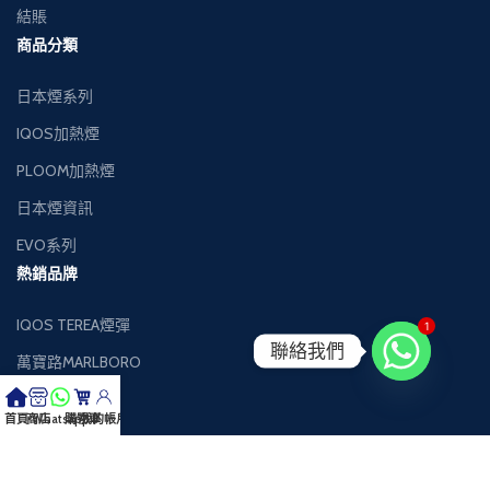
結賬
商品分類
日本煙系列
IQOS加熱煙
PLOOM加熱煙
日本煙資訊
EVO系列
熱銷品牌
IQOS TEREA煙彈
1
聯絡我們
萬寶路MARLBORO
萬事發MEVIUS
首頁
商店
Whatsapp
購物車
我的帳戶
健牌KENT
Black Jack黑傑克