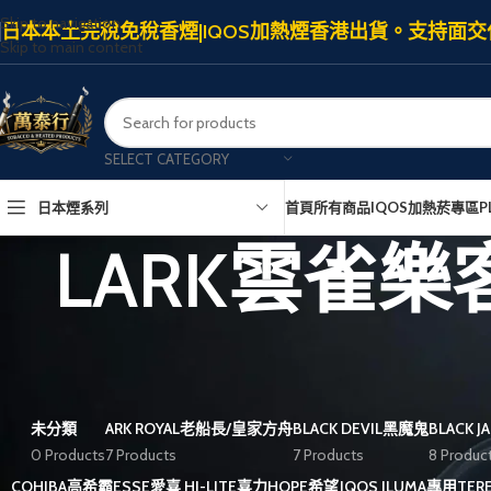
Skip to navigation
日本本土完稅免稅香煙|IQOS加熱煙香港出貨。支持面交
Skip to main content
SELECT CATEGORY
日本煙系列
首頁
所有商品
IQOS加熱菸專區
P
LARK雲雀
未分類
ARK ROYAL老船長/皇家方舟
BLACK DEVIL黑魔鬼
BLACK 
0 Products
7 Products
7 Products
8 Produc
COHIBA高希霸
ESSE愛喜
HI-LITE喜力
HOPE希望
IQOS ILUMA專用TE