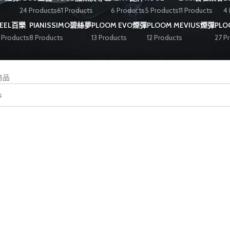
24 Products
61 Products
6 Products
5 Products
11 Products
4
PEEL百樂
PIANISSIMO碧絲夢
PLOOM EVO煙彈
PLOOM MEVIUS煙彈
PL
 Products
8 Products
13 Products
12 Products
27 P
ARK雲雀樂客香煙3mg日本本土免稅香港現貨”
商品