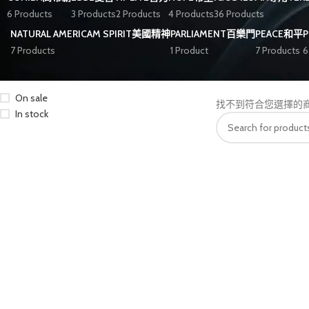
6 Products
3 Products
2 Products
4 Products
36 Products
NATURAL AMERICAM SPIRIT美國精神
PARLIAMENT百樂門
PEACE和平
7 Products
1 Product
7 Products
6
STOCK STATUS
首頁
商品標籤為 “L
On sale
找不到符合您選擇的
In stock