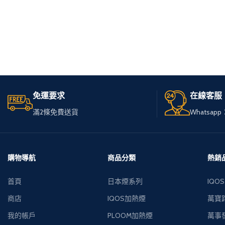
免運要求
在線客服
滿2條免費送貨
Whatsapp：
購物導航
商品分類
熱銷
首頁
日本煙系列
IQOS
商店
IQOS加熱煙
萬寶路
我的帳戶
PLOOM加熱煙
萬事發