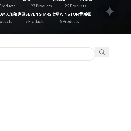
 Products
23 Products
25 Products
OOM X加熱專區
SEVEN STARS七星
WINSTON雲斯顿
roducts
7 Products
5 Products