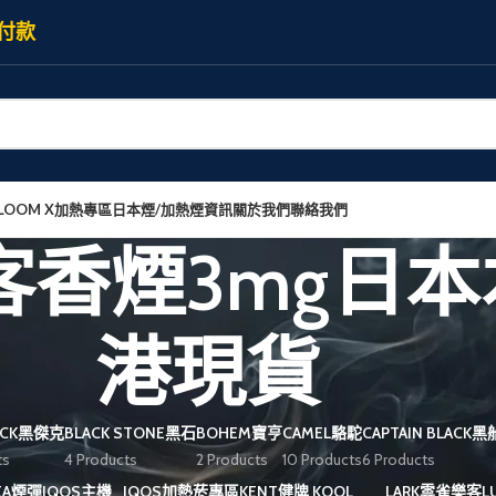
付款
LOOM X加熱專區
日本煙/加熱煙資訊
關於我們
聯絡我們
樂客香煙3mg日
港現貨
JACK黑傑克
BLACK STONE黑石
BOHEM寶亨
CAMEL駱駝
CAPTAIN BLACK
ts
4 Products
2 Products
10 Products
6 Products
REA煙彈
IQOS主機
IQOS加熱菸專區
KENT健牌
KOOL
LARK雲雀樂客
L