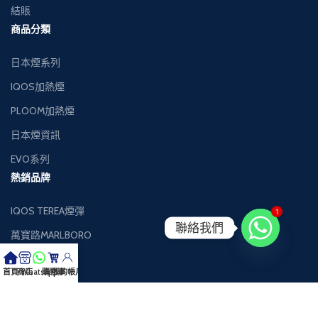
結賬
商品分類
日本煙系列
IQOS加熱煙
PLOOM加熱煙
日本煙資訊
EVO系列
熱銷品牌
IQOS TEREA煙彈
1
聯絡我們
萬寶路MARLBORO
萬事發MEVIUS
首頁
商店
Whatsapp
購物車
我的帳戶
健牌KENT
Black Jack黑傑克