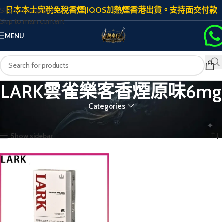
日本本土完稅免稅香煙|IQOS加熱煙香港出貨。支持面交付款
Skip to navigation
Skip to main content
MENU
LARK雲雀樂客香煙原味6mg
Categories
首頁
商品標籤為 “LARK雲雀樂客香煙原味6mg”
顯示單一結果
Show sidebar