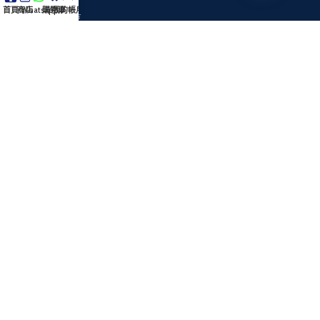
首頁
商店
Whatsapp
購物車
我的帳戶
Black Jack黑傑克
客戶服務
關於我們
聯絡我們
退換貨政策
隱私權政策
聯絡WhatsApp客服
萬泰行簡介
萬泰行成立於香港，是一家專注於香煙速遞服務的專業團隊，專門提供
IQOS加
熱煙系列/
免稅香煙及完稅香煙的香煙送貨服務。
我們致力於為客戶提供頂級質素的正牌香煙，涵蓋日本煙、IQOS加熱煙系列區
等多個來源的國際香煙品牌。