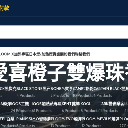
付款
LOOM X加熱專區
日本煙/加熱煙資訊
關於我們
聯絡我們
E愛喜橙子雙爆
JACK黑傑克
BLACK STONE黑石
BOHEM寶亨
CAMEL駱駝
CAPTAIN BLACK
ts
4 Products
2 Products
10 Products
6 Products
REA煙彈
IQOS主機
IQOS加熱菸專區
KENT健牌
KOOL
LARK雲雀樂客
L
24 Products
61 Products
6 Products
5 Products
11 Products
4
PEEL百樂
PIANISSIMO碧絲夢
PLOOM EVO煙彈
PLOOM MEVIUS煙彈
PL
 Products
8 Products
13 Products
12 Products
27 P