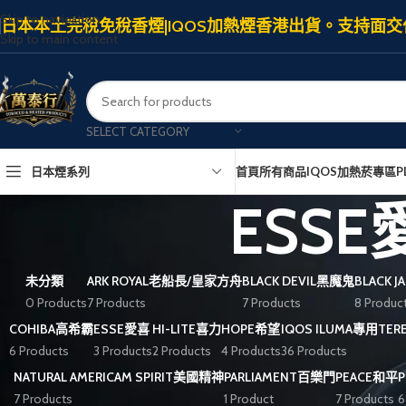
Skip to navigation
日本本土完稅免稅香煙|IQOS加熱煙香港出貨。支持面交
Skip to main content
SELECT CATEGORY
日本煙系列
首頁
所有商品
IQOS加熱菸專區
P
ESS
未分類
ARK ROYAL老船長/皇家方舟
BLACK DEVIL黑魔鬼
BLACK 
0 Products
7 Products
7 Products
8 Produc
COHIBA高希霸
ESSE愛喜
HI-LITE喜力
HOPE希望
IQOS ILUMA專用TE
6 Products
3 Products
2 Products
4 Products
36 Products
NATURAL AMERICAM SPIRIT美國精神
PARLIAMENT百樂門
PEACE和平
7 Products
1 Product
7 Products
6