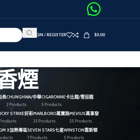
LOGIN / REGISTER
$
0.00
珠香煙
黑船長
CHUNGHWA/中華
CIGARONNE卡比龍/雪茄龍
2 Products
5 Products
UCKY STRIKE好彩
MARLBORO萬寶路
MEVIUS萬事發
 Products
23 Products
25 Products
OOM X加熱專區
SEVEN STARS七星
WINSTON雲斯顿
roducts
7 Products
5 Products