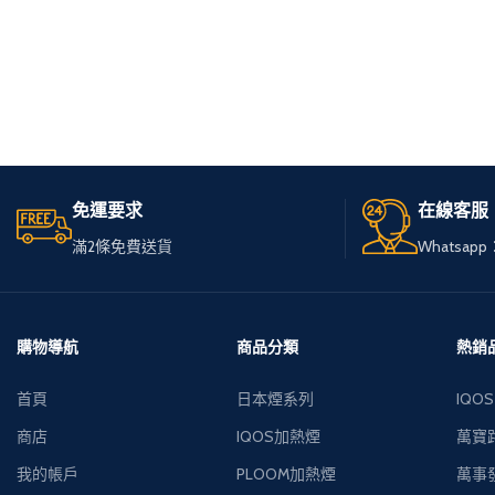
免運要求
在線客服
滿2條免費送貨
Whatsapp：
購物導航
商品分類
熱銷
首頁
日本煙系列
IQOS
商店
IQOS加熱煙
萬寶路
我的帳戶
PLOOM加熱煙
萬事發