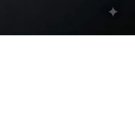
w
9
12
18
24