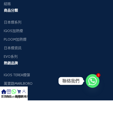
結賬
商品分類
日本煙系列
IQOS加熱煙
PLOOM加熱煙
日本煙資訊
EVO系列
熱銷品牌
IQOS TEREA煙彈
1
聯絡我們
萬寶路MARLBORO
萬事發MEVIUS
首頁
商店
Whatsapp
購物車
我的帳戶
健牌KENT
Black Jack黑傑克