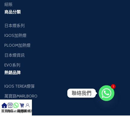
結賬
商品分類
日本煙系列
IQOS加熱煙
PLOOM加熱煙
日本煙資訊
EVO系列
熱銷品牌
IQOS TEREA煙彈
1
聯絡我們
萬寶路MARLBORO
萬事發MEVIUS
首頁
商店
Whatsapp
購物車
我的帳戶
健牌KENT
Black Jack黑傑克