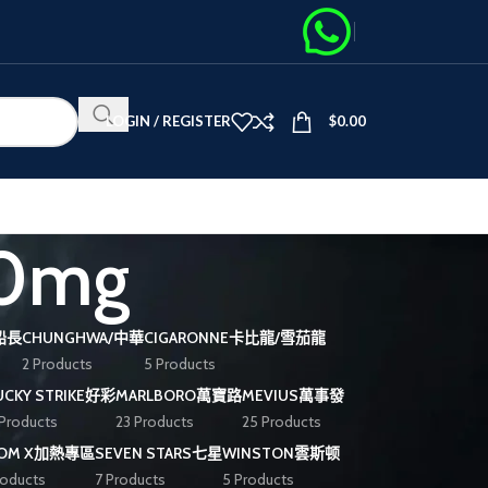
LOGIN / REGISTER
$
0.00
0mg
黑船長
CHUNGHWA/中華
CIGARONNE卡比龍/雪茄龍
2 Products
5 Products
UCKY STRIKE好彩
MARLBORO萬寶路
MEVIUS萬事發
 Products
23 Products
25 Products
OOM X加熱專區
SEVEN STARS七星
WINSTON雲斯顿
roducts
7 Products
5 Products