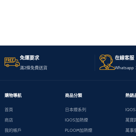
免運要求
在線客服
滿2條免費送貨
Whatsapp：
購物導航
商品分類
熱銷
首頁
日本煙系列
IQOS
商店
IQOS加熱煙
萬寶路
我的帳戶
PLOOM加熱煙
萬事發