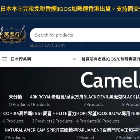
Skip to navigation
日本本土完稅免稅香煙|IQOS加熱煙香港出貨。支持面交
Skip to main content
SELECT CATEGORY
日本煙系列
首頁
所有商品
IQOS加熱菸專區
P
Cam
未分類
ARK ROYAL老船長/皇家方舟
BLACK DEVIL黑魔鬼
BLACK 
0 Products
7 Products
7 Products
8 Produc
COHIBA高希霸
ESSE愛喜
HI-LITE喜力
HOPE希望
IQOS ILUMA專用TE
6 Products
3 Products
2 Products
4 Products
36 Products
NATURAL AMERICAM SPIRIT美國精神
PARLIAMENT百樂門
PEACE和平
7 Products
1 Product
7 Products
6