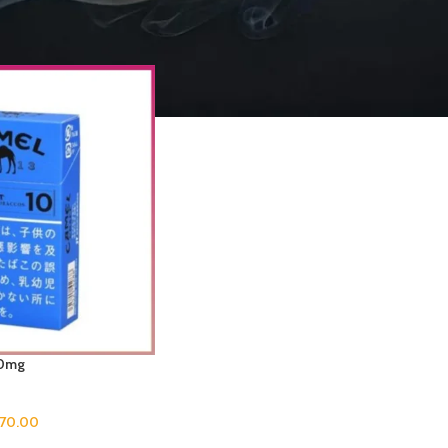
mel駱駝香煙原味10mg”
Sho
0mg
70.00