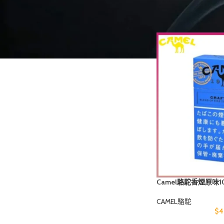
STOCK STATUS
首頁
商品標籤為 “Ca
On sale
In stock
Camel駱駝香煙原味1
CAMEL駱駝
$
4