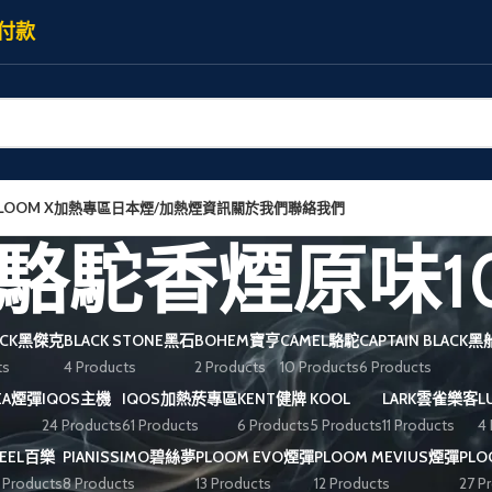
付款
LOOM X加熱專區
日本煙/加熱煙資訊
關於我們
聯絡我們
el駱駝香煙原味1
JACK黑傑克
BLACK STONE黑石
BOHEM寶亨
CAMEL駱駝
CAPTAIN BLACK
ts
4 Products
2 Products
10 Products
6 Products
REA煙彈
IQOS主機
IQOS加熱菸專區
KENT健牌
KOOL
LARK雲雀樂客
L
24 Products
61 Products
6 Products
5 Products
11 Products
4
PEEL百樂
PIANISSIMO碧絲夢
PLOOM EVO煙彈
PLOOM MEVIUS煙彈
PL
 Products
8 Products
13 Products
12 Products
27 P