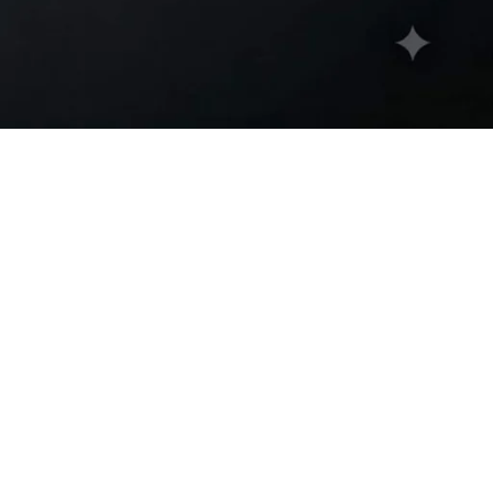
w
9
12
18
24