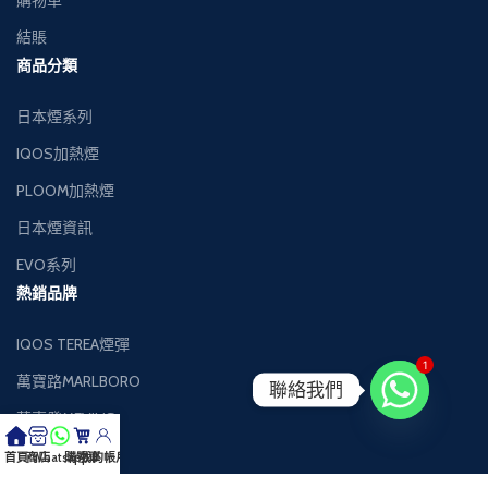
結賬
商品分類
日本煙系列
IQOS加熱煙
PLOOM加熱煙
日本煙資訊
EVO系列
熱銷品牌
IQOS TEREA煙彈
1
萬寶路MARLBORO
聯絡我們
萬事發MEVIUS
健牌KENT
首頁
商店
Whatsapp
購物車
我的帳戶