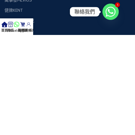
萬事發MEVIUS
1
健牌KENT
聯絡我們
Black Jack黑傑克
客戶服務
首頁
商店
Whatsapp
購物車
我的帳戶
關於我們
聯絡我們
退換貨政策
隱私權政策
聯絡WhatsApp客服
萬泰行簡介
萬泰行成立於香港，是一家專注於香煙速遞服務的專業團隊，專門提供
IQOS加