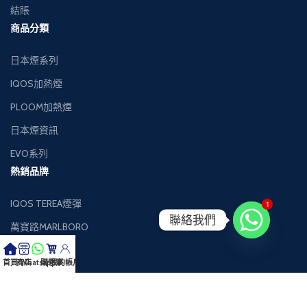
結賬
商品分類
日本煙系列
IQOS加熱煙
PLOOM加熱煙
日本煙資訊
EVO系列
熱銷品牌
IQOS TEREA煙彈
1
聯絡我們
萬寶路MARLBORO
萬事發MEVIUS
首頁
商店
Whatsapp
購物車
我的帳戶
健牌KENT
Black Jack黑傑克